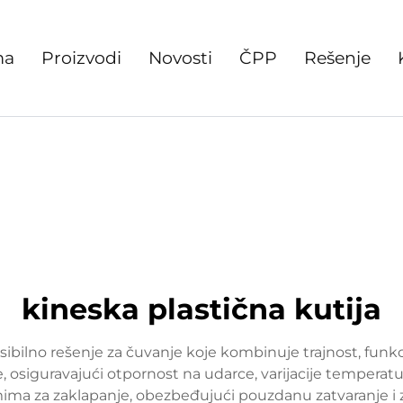
ma
Proizvodi
Novosti
ČPP
Rešenje
kineska plastična kutija
eksibilno rešenje za čuvanje koje kombinuje trajnost, fu
, osiguravajući otpornost na udarce, varijacije temperatu
mima za zaklapanje, obezbeđujući pouzdanu zatvaranje i