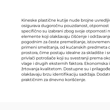
Kineske plastične kutije nude brojne uvredljiv
osigurava dugoročnu pouzdanost, otpornost na
specifično su izabrani zbog svoje otpornosti 
elemente koji olakšavaju čišćenje i održavan
pogodnim za česte premeštanje, istovremeno s
primeni smeštanja, od kućanskih predmeta do
prostora, čime postaju idealne za skladište i
privlači potrošače koji su svestranji prema ok
vlage i drugih eksternih faktora. Ekonomska 
žrtovanja kvalitetom. Dostupne su i prilagođ
olakšavaju brzu identifikaciju sadržaja. Doda
praktičnim za dnevno korišćenje.