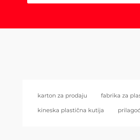
karton za prodaju
fabrika za pla
kineska plastična kutija
prilago