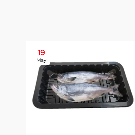
19
May