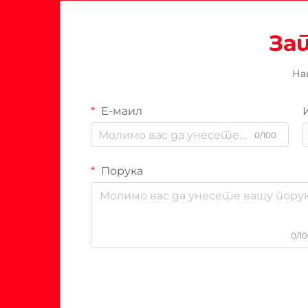
За
На
Е-маил
0/100
Порука
0/1