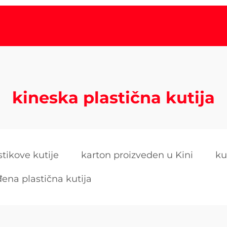
kineska plastična kutija
stikove kutije
karton proizveden u Kini
ku
đena plastična kutija