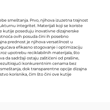
rebe smeštanja. Prvo, njihova izuzetna trajnost
rnu integritet. Materijali koji se koriste
ve kutije poseduju inovativne dizajnerske
kotnoća ovih posuda čini ih posebno
na prednost je njihova versatilnost u
gućava efikasno stogovanje i optimizaciju
oz upotrebu reciklabilnih materijala, što
a da sadržaji ostaju zaštićeni od prašine,
, rezultirajući konkurentnim cenama bez
 smeštanja, dok transparentne opcije dizajna
vo korisnika, čim što čini ove kutije