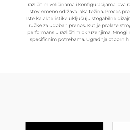
različitim veličinama i konfiguracijama, ova
istovremeno održava laka težina. Proces proi
Iste karakteristike uključuju stogabilne diza
ručke za udoban prenos. Kutije prolaze strog
performans u različitim okruženjima. Mnogi
specifičnim potrebama. Ugradnja otpornih n