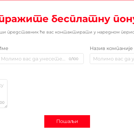
тражите бесплатну пон
ши представник ће вас контактирати у наредном перио
Име
Назив компаније
0/100
000
Пошаљи