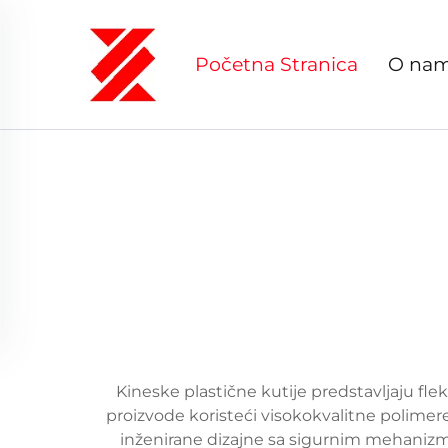
Početna Stranica
O na
Kineske plastične kutije predstavljaju fl
proizvode koristeći visokokvalitne polimere
inženirane dizajne sa sigurnim mehaniz