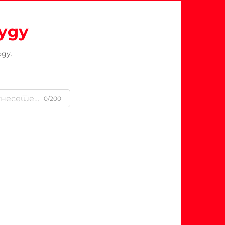
уду
ду.
0/200