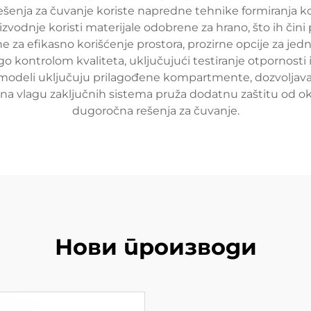
 rešenja za čuvanje koriste napredne tehnike formiranja k
zvodnje koristi materijale odobrene za hrano, što ih čini
jne za efikasno korišćenje prostora, prozirne opcije za je
o kontrolom kvaliteta, uključujući testiranje otpornosti 
 modeli uključuju prilagođene kompartmente, dozvoljavaj
a vlagu zaključnih sistema pruža dodatnu zaštitu od okr
dugoročna rešenja za čuvanje.
Нови производи