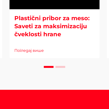
Plastični pribor za meso:
Saveti za maksimizaciju
čveklosti hrane
Погледај више