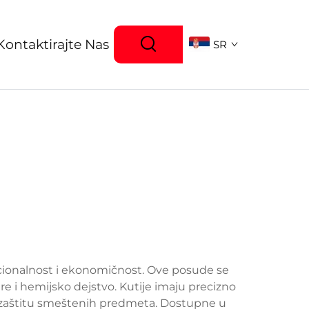
Kontaktirajte Nas
SR
nkcionalnost i ekonomičnost. Ove posude se
re i hemijsko dejstvo. Kutije imaju precizno
 zaštitu smeštenih predmeta. Dostupne u