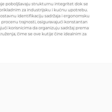
oje poboljšavaju strukturnu integritet dok se
 prikladnim za industrijsku i kućnu upotrebu.
dnostavnu identifikaciju sadržaja i ergonomsku
i procenu trajnosti, osiguravajući konstantan
ući korisnicima da organizuju sadržaj prema
uženja, čime se ove kutije čine idealnim za