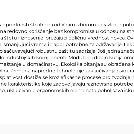
e prednosti što ih čini odličnim izborom za različite pot
 redovno korišćenje bez kompromisa u odnosu na struktu
na štetu i iznosenje, pružajući odličnu vrednost novca. O
je, smanjujući vreme i napor potrebne za održavanje. Le
ačuvavajući robustnu zaštitu sadržaja. Još jedna značaj
 industrijskih komponenti. Modularni dizajn kutija omo
 smeštanje u domaćinstvu. Ekološka pitanja su obrađena kr
olini. Primena napredne tehnologije zaključivanja osigurav
isplativost dostiže se kroz efikasne procese proizvodnje
ene karakteristike koje zadovoljavaju raznovrsne potrebe
tno, uključivanje ergonomskih elemenata poboljšava iskust