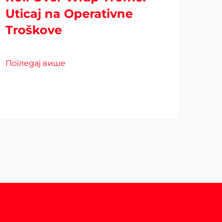
Uticaj na Operativne
Troškove
Bli
Am
Погледај више
Od
Пог