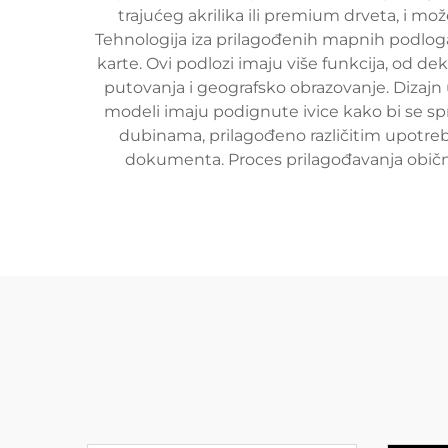
trajućeg akrilika ili premium drveta, i mož
Tehnologija iza prilagođenih mapnih podloga 
karte. Ovi podlozi imaju više funkcija, od de
putovanja i geografsko obrazovanje. Dizajn 
modeli imaju podignute ivice kako bi se spr
dubinama, prilagođeno različitim upotrebl
dokumenta. Proces prilagođavanja obično u