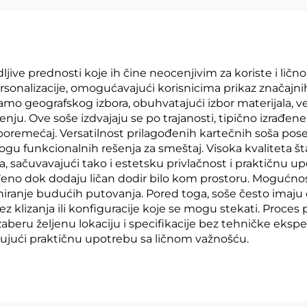
ve prednosti koje ih čine neocenjivim za koriste i lično 
rsonalizacije, omogućavajući korisnicima prikaz značajn
mo geografskog izbora, obuhvatajući izbor materijala, vel
ju. Ove soše izdvajaju se po trajanosti, tipično izrađene
 poremećaj. Versatilnost prilagođenih kartečnih soša p
logu funkcionalnih rešenja za smeštaj. Visoka kvaliteta 
na, sačuvavajući tako i estetsku privlačnost i praktičnu u
no dok dodaju ličan dodir bilo kom prostoru. Mogućnost 
ranje budućih putovanja. Pored toga, soše često imaju 
z klizanja ili konfiguracije koje se mogu stekati. Proces
zaberu željenu lokaciju i specifikacije bez tehničke eksp
nujući praktičnu upotrebu sa ličnom važnošću.