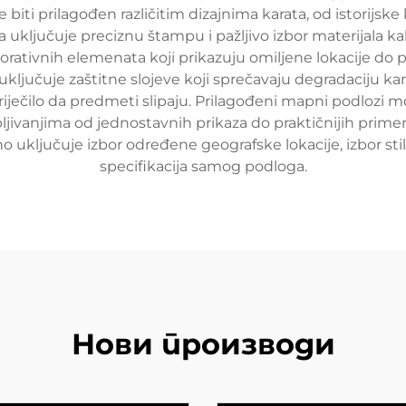
e biti prilagođen različitim dizajnima karata, od istorijske
uključuje preciznu štampu i pažljivo izbor materijala kako
korativnih elemenata koji prikazuju omiljene lokacije do p
uključuje zaštitne slojeve koji sprečavaju degradaciju k
iječilo da predmeti slipaju. Prilagođeni mapni podlozi mog
jivanjima od jednostavnih prikaza do praktičnijih primen
ključuje izbor određene geografske lokacije, izbor stila i
specifikacija samog podloga.
Нови производи