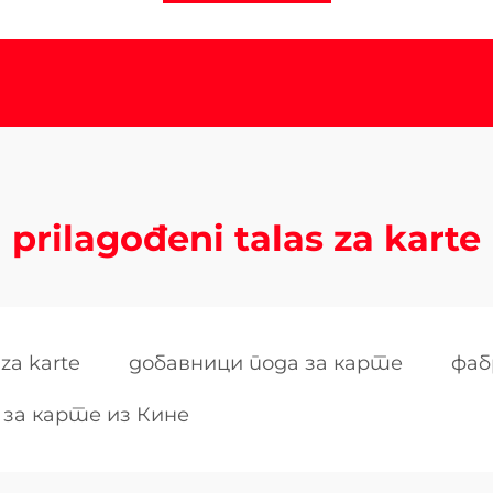
prilagođeni talas za karte
 za karte
добавници пода за карте
фаб
 за карте из Кине