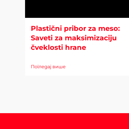
Plastični pribor za meso:
Saveti za maksimizaciju
čveklosti hrane
Погледај више