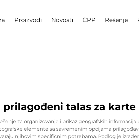
ma
Proizvodi
Novosti
ČPP
Rešenje
prilagođeni talas za karte
šenje za organizovanje i prikaz geografskih informacija u
artografske elemente sa savremenim opcijama prilagođav
araju njihovim specifičnim potrebama. Podlog je izrađen o