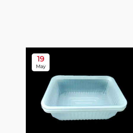
19
May