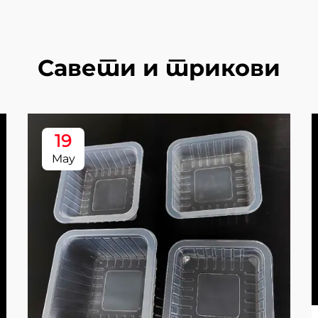
Савети и трикови
19
May