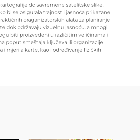
 kartografije do savremene satelitske slike.
 bi se osigurala trajnost i jasnoća prikazane
raktičnih oraganizatorskih alata za planiranje
arte dok održavaju vizuelnu jasnoću, a mnogi
u biti proizvedeni u različitim veličinama i
a poput smeštaja ključeva ili organizacije
 mjerila karte, kao i određivanje fizičkih