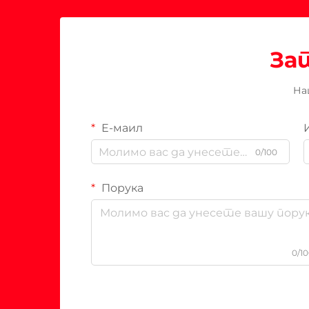
За
На
Е-маил
0/100
Порука
0/1