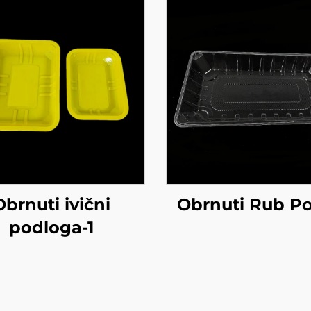
Obrnuti ivični
Obrnuti Rub P
podloga-1