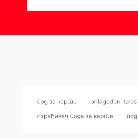
под за карте
prilagođeni talas
израђивач пода за карте
под