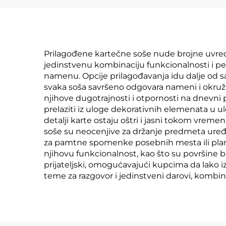
Prilagođene kartečne soše nude brojne uvredlji
jedinstvenu kombinaciju funkcionalnosti i pe
namenu. Opcije prilagođavanja idu dalje od sa
svaka soša savršeno odgovara nameni i okružen
njihove dugotrajnosti i otpornosti na dnevni
prelaziti iz uloge dekorativnih elemenata u u
detalji karte ostaju oštri i jasni tokom vreme
soše su neocenjive za držanje predmeta uređe
za pamtne spomenke posebnih mesta ili plani
njihovu funkcionalnost, kao što su površine be
prijateljski, omogućavajući kupcima da lako i
teme za razgovor i jedinstveni darovi, kombi