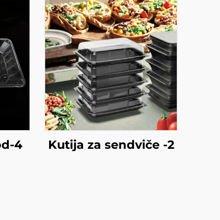
od-4
Kutija za sendviče -2