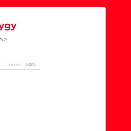
уду
ду.
0/200