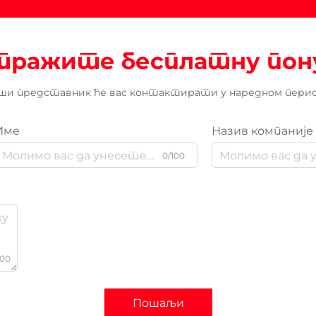
тражите бесплатну пон
ши представник ће вас контактирати у наредном перио
Име
Назив компаније
0/100
000
Пошаљи