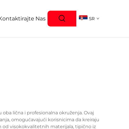
Kontaktirajte Nas
SR
 oba lična i profesionalna okruženja. Ovaj
anja, omogućavajući korisnicima da kreiraju
d visokokvalitetnih materijala, tipično iz