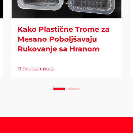
Kako Plastične Trome za
Mesano Poboljšavaju
Rukovanje sa Hranom
Погледај више