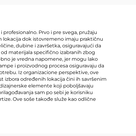
i profesionalno. Prvo i pre svega, pružaju
ih lokacija dok istovremeno imaju praktičnu
ičine, dubine i završetka, osiguravajući da
 od materijala specifično izabranih zbog
osebno je vredna napomene, jer mogu lako
štampe i proizvodnog procesa osiguravaju da
potrebu. Iz organizacione perspektive, ove
izbora određenih lokacija čini ih savršenim
dizajnerske elemente koji poboljšavaju
 prilagođavanja sam po sebi je korisniku
ertize. Ove soše takođe služe kao odlične