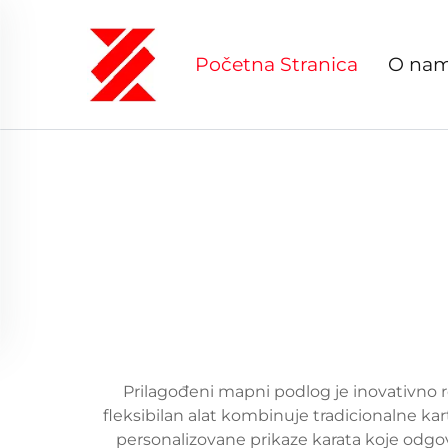
Početna Stranica
O na
Prilagođeni mapni podlog je inovativno re
fleksibilan alat kombinuje tradicionalne k
personalizovane prikaze karata koje odgov