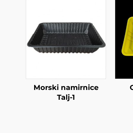
Morski namirnice
Talj-1