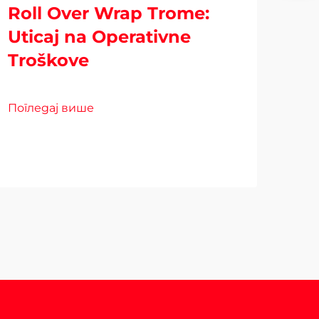
Roll Over Wrap Trome:
Uticaj na Operativne
Troškove
Bli
Am
Погледај више
Od
Пог