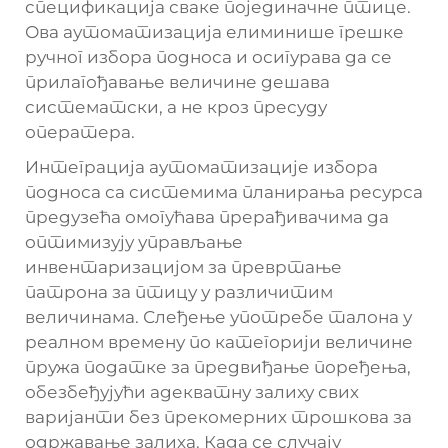
спецификација сваке појединачне птице.
Ова аутоматизација елиминише грешке
ручног избора подноса и осигурава да се
прилагођавање величине дешава
систематски, а не кроз пресуду
оператера.
Интеграција аутоматизације избора
подноса са системима планирања ресурса
предузећа омогућава прерађивачима да
оптимизују управљање
инвентаризацијом за превртање
патрона за птицу у различитим
величинама. Слеђење употребе талона у
реалном времену по категорији величине
пружа податке за предвиђање поређења,
обезбеђујући адекватну залиху свих
варијанти без прекомерних трошкова за
одржавање залиха. Када се случају