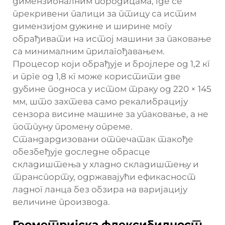
димензионалним породицама, где се
прекривени палици за птицу са истим
димензијом дужине и ширине могу
обрађивати на истој машини за паковање
са минималним прилагођавањем.
Процесор који обрађује и бројлере од 1,2 кг
и прге од 1,8 кг може користити две
дубине подноса у истом траку од 220 × 145
мм, што захтева само рекалибрацију
сензора висине машине за упаковање, а не
потпуну промену опреме.
Стандардизовани отпечатак такође
обезбеђује доследне обрасце
складиштења у хладно складиштењу и
транспорту, одржавајући ефикасност
ладног ланца без обзира на варијацију
величине производа.
Геометријска флексибилност