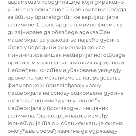
параметар координације који директно
утиче на ефикасност
прекривање посуда
за птицу
прилагодити се варијацијама
величине. Стандардне ширине филма су
дизајниране да обезбеде адекватан
материјал за упаковање највеће дубине
трка у породици димензија док се
минимизира вишак материјалног отпада
приликом упаковања плитких варијанти.
Напређени системи упаковања укључују
променљиве механизме за напредовање
филмова који прилагођавају храну
материјала на основу откривене дубине
тркача, оптимизујући употребу
материјала у производњи мешаних
величина. Ова координација између
геометрије таја и спецификације филма
омогућава прерађивачима да одржавају