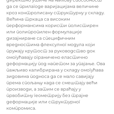
директно утиче на њихову способност
да се прилагоде варијацијама величине
кроз контролисану структурну у складу.
Већина тркаца са високим
перформансима користи полистирен
или полипропилен формулације
дизајниране са специфичним
вредностима флексулног модула који
пружају крутост за руководство док
омогућавају ограничено еластично
деформацију под напетом за упајање. Ова
пажљиво калибрирана у складу омогућава
зидовима подноса да се мало савијају
према спољању када се смештају већи
производи, а затим се враћају у
првобитну геометрију без трајне
деформације или структурног
компромиса.