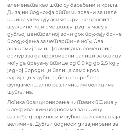
елемената као што су барабани и крила.
Дизајни подножја оптимизовани за целе
птице укључују асиметричне профиле
шупљине који смештају грудну масу у
дубљој централној зони док пружају бочне
продужјења за четвртине ногу. Ова
анатомијски информисана геометрија
осигурава да прекривени палици за птицу
могу да преузму птице од 0,9 kg до 2,5 kg у
једној породици палица само кроз
варијацију дубине, без потребе за
фундаментално различитим облицима
шупљина.
Логика позиционирања читавих птица у
прекривачким подносима за птицу
такође доприноси могућности смештаја
величине. Дубљи подноси дизајнирани за