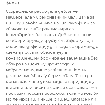
филма.
Стратешка расподела дебљине
материјала у прекривачким палицама за
птицу такође утиче на то како филм за
упаковање интеракционира са
геометријом паковања. Дебљи основни
сектори пружају круту платформу која
спречава дефикцију дна када се примењује
тензија филма, обезбеђујући
конзистентну формирање запечатка без
обзира на тежину производа. У
међувремену, више усаглашени горњи
делови омогућавају периметру трка да
прихвате мале димензијске варијације у
ширини или висини птице без стварања
неправилности напетости филма које би
могле угрозити интегритет пломбе или