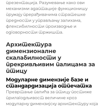
презентација. Разумевање како ови
механизми адаптације функционишу
пружају прерађивачима стратешке
предности у управљању залихама,
флексибилности производње и
одговорности тржишта.
Архитектура
димензионалне
скалабилности у
прекривљивим палицама за
птицу
Модуларне димензије базе и
стандардизација отпечатка
Превртање палића за птицу постиже
прилагодљивост величине кроз
модуларну димензијску архитектуру која