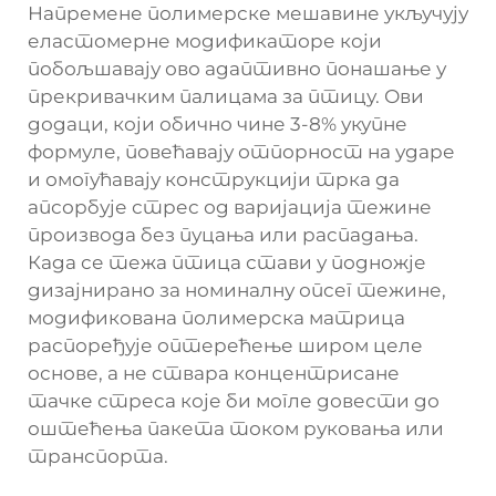
Напремене полимерске мешавине укључују
еластомерне модификаторе који
побољшавају ово адаптивно понашање у
прекривачким палицама за птицу. Ови
додаци, који обично чине 3-8% укупне
формуле, повећавају отпорност на ударе
и омогућавају конструкцији трка да
апсорбује стрес од варијација тежине
производа без пуцања или распадања.
Када се тежа птица стави у подножје
дизајнирано за номиналну опсег тежине,
модификована полимерска матрица
распоређује оптерећење широм целе
основе, а не ствара концентрисане
тачке стреса које би могле довести до
оштећења пакета током руковања или
транспорта.