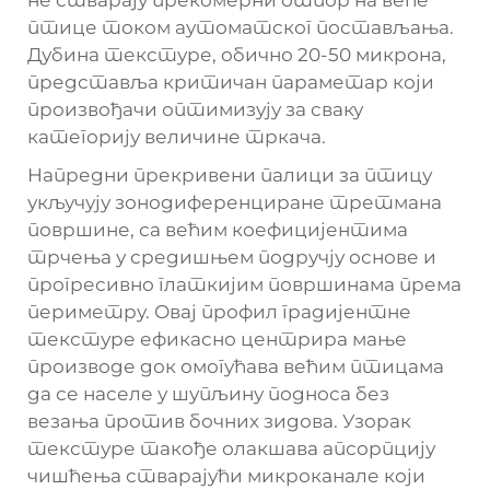
не стварају прекомерни отпор на веће
птице током аутоматског постављања.
Дубина текстуре, обично 20-50 микрона,
представља критичан параметар који
произвођачи оптимизују за сваку
категорију величине тркача.
Напредни прекривени палици за птицу
укључују зонодиференциране третмана
површине, са већим коефицијентима
трчења у средишњем подручју основе и
прогресивно глаткијим површинама према
периметру. Овај профил градијентне
текстуре ефикасно центрира мање
производе док омогућава већим птицама
да се населе у шупљину подноса без
везања против бочних зидова. Узорак
текстуре такође олакшава апсорпцију
чишћења стварајући микроканале који