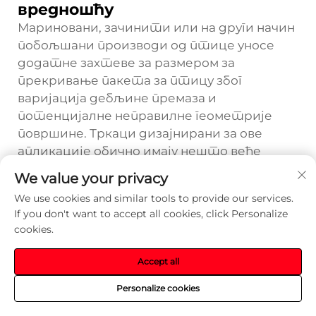
вредношћу
Мариновани, зачинити или на други начин
побољшани производи од птице уносе
додатне захтеве за размером за
прекривање пакета за птицу због
варијација дебљине премаза и
потенцијалне неправилне геометрије
површине. Тркаци дизајнирани за ове
апликације обично имају нешто веће
запремине шупљинеприближно 10-15%
We value your privacy
веће од стандардних тркаца
We use cookies and similar tools to provide our services.
еквивалентног номиналног
If you don't want to accept all cookies, click Personalize
капацитетада би се сместио додати
cookies.
терет од површинских третмана без
угрожавања интегритета пликовог
Accept all
затварања. Повећана дубина такође
Personalize cookies
пружа додатни простор за главу који
спречава пренос премаза на површину