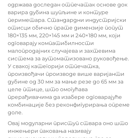
одржава доследан отпечатак основе док
варира дубина шупљине и контуре
периметара. Стандардни индустријски
отисци обично прате димензије попут
180×135 мм, 220×145 мм и 240×180 мм, који
одговарају компатибилности
малопродајних случајева и захтевима
система за аутоматизовано руковођење.
У свакој категорији отпечатка,
произвођачи производе више варијанти
дубине од 30 мм за мање резе до 65 мм за
целе птице, што омогућава
прерађивачима да изабере одговарајуће
комбинације без реконфигурирања опреме
доле.
Овај модуларни приступ ствара оно што
инжењери паковања називају