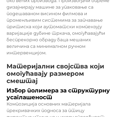
око већих производа. Произвођачи опреме
дизајнирају машине за упаковање са
подешаваном висином филмова и
променљивим системима за запчавање
притиска који аутоматски компензују
варијације дубине тркача, омогућавајући
беспрекорно обраду баца мешаних
величина са минималном ручном
интервенцијом.
Материјални својства који
омогућавају размером
смештај
Избор полимера за структурну
усаглашеност
Композиција основних материјала
прекривачких подноса за птицу