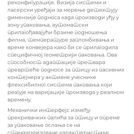
реконфигурације. Визија системи и
ласерски уређаји за мерење детектују
димензије подноса када производи уђу у
зону упаковања, аутоматски
прилагођавајући брзине подношења
филма, температуре запломбивања и
време конвејера како би се прилагодила
специфичној геометрији паковања. Ова
способност адаптације претвара
превртеће подносе за птицу из пасивних
контејнера у активне учеснике
флексибилног система паковања који
реагује на варијације производа у реалном
времену.
Механички интерфејс између
прекривачких палића за птицу и опреме
за упаковање ослања се на
стандардизоване карактеристике