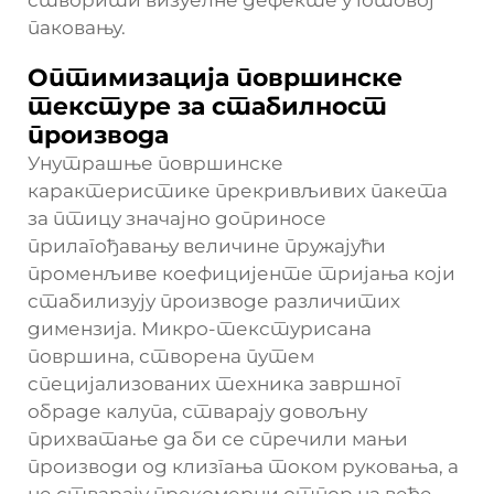
створити визуелне дефекте у готовој
паковању.
Оптимизација површинске
текстуре за стабилност
производа
Унутрашње површинске
карактеристике прекривљивих пакета
за птицу значајно доприносе
прилагођавању величине пружајући
променљиве коефицијенте тријања који
стабилизују производе различитих
димензија. Микро-текстурисана
површина, створена путем
специјализованих техника завршног
обраде калупа, стварају довољну
прихватање да би се спречили мањи
производи од клизгања током руковања, а