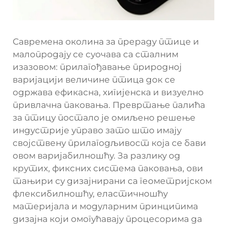
Савремена околина за прераду птице и
малопродају се суочава са сталним
изазовом: прилагођавање природној
варијацији величине птица док се
одржава ефикасна, хигијенска и визуелно
привлачна паковања. Превртање палића
за птицу постало је омиљено решење
индустрије управо зато што имају
својствену прилагодљивост која се бави
овом варијабилношћу. За разлику од
крутих, фиксних система паковања, ови
тањири су дизајнирани са геометријском
флексибилношћу, еластичношћу
материјала и модуларним принципима
дизајна који омогућавају процесорима да