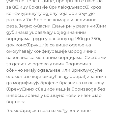
уместо целе птице, превртање пакета
за птицу показује прилагодљивост кроз
конфигуришућу одјелу која прикључује
различите бројеве комада и величине
реза. Једнокупасни тањири у различитим
дубинама управљају појединачним
порцијама груди у распону од 180г до 350г,
док конструкције са више одељења
омогућавају конфигурације породичних
паковања са мешаним порцијама. Системи
за дељење одсека у овим подносима
обично имају одваљиве или прикључујуће
елементе који омогућавају прерађивачима
да модификују бројеве празнина на основу
тренутних спецификација производа без
инвестирања у потпуно нови инвентар
подноса.
Геометријска веза између величине