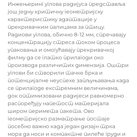
Инжењеринг углова радијуса представља
још једну критичну геометријску
карактеристику адаптације у
прекривачким палицама за птицу.
Радиови углова, обично 8-12 мм, спречавају
концентрацију стреса током процеса
упаковања и омогућавају прекривачкој
филму да се глатко прилагоди око
производа различитих димензија. Оштри
углови би створили тачке брка и
потенцијалне неуспехе запљуњавања када
се прилагоде екстремним величинама,
док оптимизовани радијеси равномерно
распоређују напетост материјала
широм перимета пакета. Ово
геометријско разматрање постаје
посебно важно када један дизајн трка
мора да носи и компактне пилеће груди и