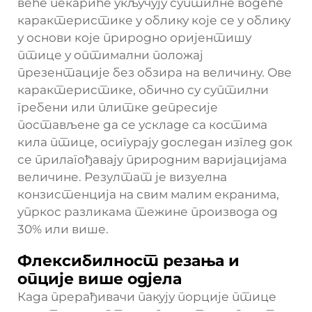
веће пекариће укључују суптилне водеће
карактеристике у облику које се у облику
у основи које природно оријентишу
птице у оптимални положај
презентације без обзира на величину. Ове
карактеристике, обично су суптилни
гребени или плитке депресије
постављене да се ускладе са костима
кила птице, осигурају доследан изглед док
се прилагођавају природним варијацијама
величине. Резултат је визуелна
конзистенција на свим малим екранима,
упркос разликама тежине производа од
30% или више.
Флексибилност резања и
опције више одјела
Када прерађивачи пакују порције птице