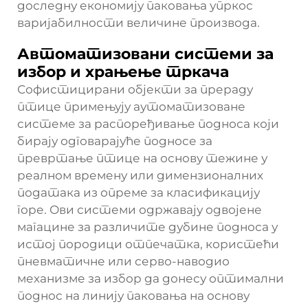
доследну економију паковања упркос
варијабилности величине производа.
Автоматизовани системи за
избор и храњење тркача
Софистицирани објекти за прераду
птице примењују аутоматизоване
системе за распоређивање подноса који
бирају одговарајуће подносе за
превртање птице на основу тежине у
реалном времену или димензионалних
података из опреме за класификацију
горе. Ови системи одржавају одвојене
магацине за различите дубине подноса у
истој породици отпечатка, користећи
пневматичне или серво-наводио
механизме за избор да донесу оптимални
поднос на линију паковања на основу