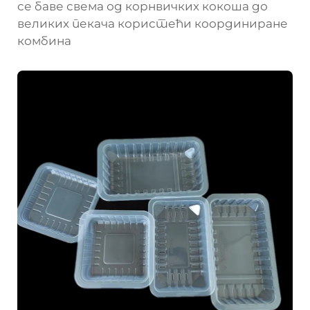
се баве свема од корнвичких кокоша до
великих пекача користећи координиране
комбина