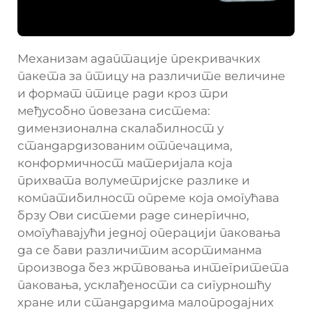
Механизам адаптације прекривачких
пакета за птицу на различите величине
и формат птице ради кроз три
међусобно повезана система:
димензионална скалабилност у
стандардизованим отпечацима,
конформичност материјала која
прихвата волуметријске разлике и
компатибилност опреме која омогућава
брзу Ови системи раде синергично,
омогућавајући једној операцији паковања
да се бави различитим асортиманма
производа без жртвовања интегритета
паковања, усклађености са сигурношћу
хране или стандардима малопродајних