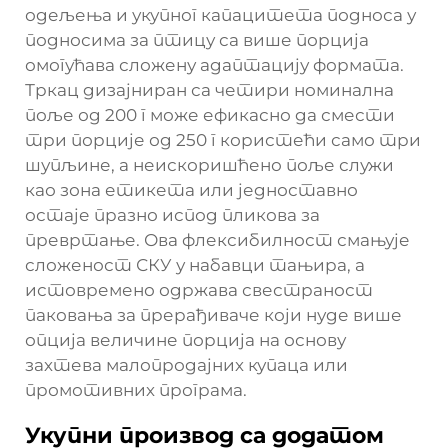
одељења и укупног капацитета подноса у
подносима за птицу са више порција
омогућава сложену адаптацију формата.
Тркац дизајниран са четири номинална
поље од 200 г може ефикасно да смести
три порције од 250 г користећи само три
шупљине, а неискоришћено поље служи
као зона етикета или једноставно
остаје празно испод пликова за
превртање. Ова флексибилност смањује
сложеност СКУ у набавци тањира, а
истовремено одржава свестраност
паковања за прерађиваче који нуде више
опција величине порција на основу
захтева малопродајних купаца или
промотивних програма.
Укупни производ са додатом