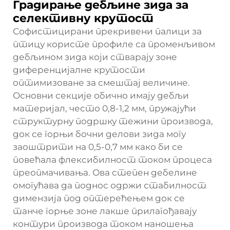
Градирање дебљине зида за
селективну крутост
Софистицирани прекривени палици за
птицу користе профиле са променљивом
дебљином зида који стварају зоне
диференцијалне крутости
оптимизоване за смештај величине.
Основни секције обично имају дебљи
материјал, често 0,8-1,2 мм, пружајући
структурну подршку тежини производа,
док се горњи бочни делови зида могу
заоштрити на 0,5-0,7 мм како би се
повећала флексибилност током процеса
преопмачивања. Ова степен дебелине
омогућава да поднос одржи стабилност
димензија под оптерећењем док се
танче горње зоне лакше прилагођавају
контури производа током наношења