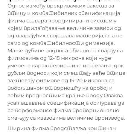
Однос између прекривачких пакета за
птицу и компатибилних спецификација
филма ствара координирани систем у
којем прилагођавање величине зависи од
одговарајућих својстава материјала, а не
само од компатибилности димензија.
Мање дубине подноса обично се спајају са
филмовима од 12-15 микрона који нуде
умерене карактеристике истезања, док
дубљи подноси који смештају веће птице
захтевају филмове од 15-20 микрона са
побољшаном отпорношћу на пробој и
већим вредностима крајње проду Оваква
усаглашавање спецификација осигурава да
се перформансе филма пропорционално
смањују са изазовима величине производа.
Ширина филма представља критичан