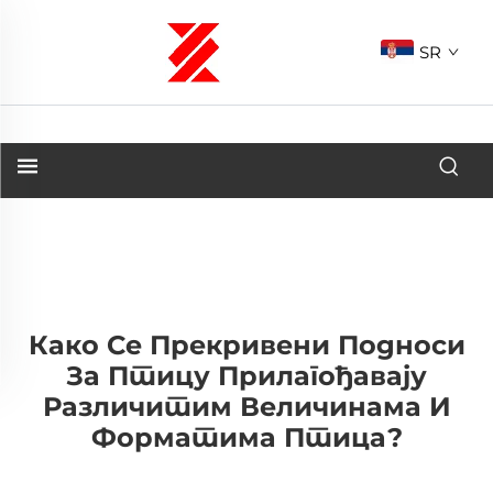
SR
Како Се Прекривени Подноси
За Птицу Прилагођавају
Различитим Величинама И
Форматима Птица?