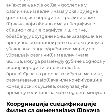
ангажовања које остају доследне у
различитим величинама у оквиру једне
димензијске породице. Профили раме
тркача, који обично имају специфичне
спецификације радијуса и ширине,
обезбеђују поуздани контакт загртача и
прецизно позиционирање током циклуса
упаковања. Када обрађивачи морају да
управљају различитим величинама
птица, могу да размењују дубине подноса у
истој породици отпечатка без
прилагођавања редова за вођење машине,
размакавања загртача или конфигурације
конвејерских путева, омогућавајући
промену величине за мање од пет минута
Координација спецификације
филма са димензијама тркача