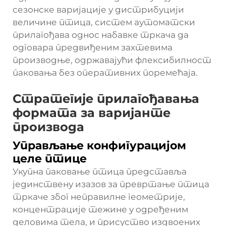
сезонске варијације у дистрибуцији
величине птица, систем аутоматски
прилагођава однос набавке тркача да
одговара предвиђеним захтевима
производње, одржавајући флексибилност
паковања без оперативних поремећаја.
Стратегије прилагођавања
формата за варијанте
производа
Управљање конфигурацијом
целе птице
Укупна паковање птица представља
јединствену изазов за превртање птица
тркаче због неправилне геометрије,
концентрације тежине у одређеним
деловима тела, и присуство издвоених