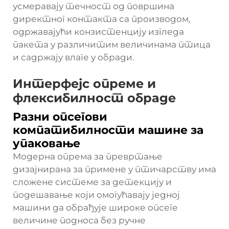
усмеравају течност од површина
директног контакта са производом,
одржавајући конзистенцију изгледа
пакета у различитим величинама птица
и садржају влаге у обради.
Интерфејс опреме и
флексибилност обраде
Разни опсегови
компатибилности машине за
упаковање
Модерна опрема за превртање
дизајнирана за примене у птичарству има
сложене системе за детекцију и
подешавање који омогућавају једној
машини да обрађује широке опсеге
величине подноса без ручне