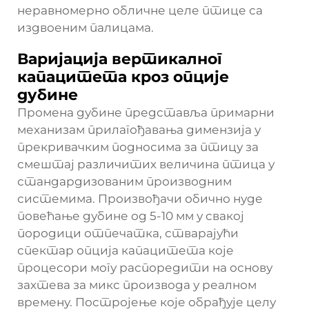
неравномерно обличне целе птице са
издвоеним палицама.
Варијација вертикалног
капацитета кроз опције
дубине
Промена дубине представља примарни
механизам прилагођавања димензија у
прекривачким подносима за птицу за
смештај различитих величина птица у
стандардизованим производним
системима. Произвођачи обично нуде
повећање дубине од 5-10 мм у свакој
породици отпечатка, стварајући
спектар опција капацитета које
процесори могу распоредити на основу
захтева за микс производа у реалном
времену. Постројење које обрађује целу