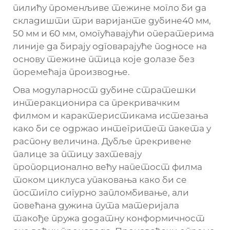
пилићу променљиве тежине могло би да
складишти три варијанте дубине40 мм,
50 мм и 60 мм, омогућавајући оператерима
линије да бирају одговарајуће подносе на
основу тежине птица које долазе без
поремећаја производње.
Ова модуларност дубине стратешки
интеракционира са прекривачким
филмом и карактеристикама истезања
како би се одржао интегритет пакета у
распону величина. Дубље прекривене
палице за птицу захтевају
пропорционално већу напетост филма
током циклуса упаковања како би се
постигло сигурно запломбивање, али
повећана дужина пута материјала
такође пружа додатну конформичност