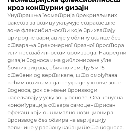
кроз контурни дизајн
Унутрашња геометрија прекривљивих
пакета за птицу укључује стратешке
зоне флексибилности које прихватају
природне варијације у облику птице без
стварања прекомерног празног простора
или нестабилности производа. Напредни
дизајн подноса има дипломиране угле
бочних зидова, обично између 5 и 15
степени од вертикале, што омогућава
већим птицама да се уграде у горње зоне
подноса, док се мањи производи
насељавају у уску зону основе. Ова конусна
конфигурација ствара самоцентрисан
ефекат који оптимално позиционира
производе без обзира на варијацију
величине у распону капацитета подноса.