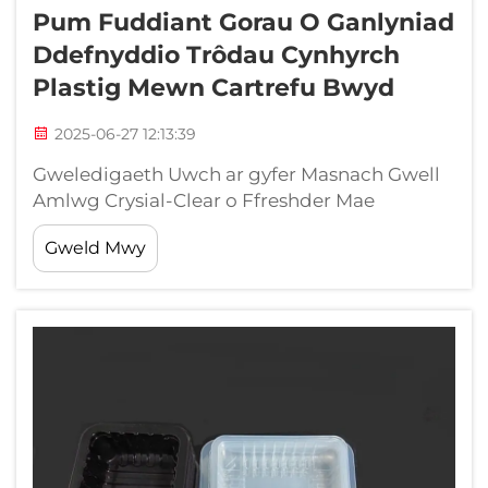
Pum Fuddiant Gorau O Ganlyniad
Ddefnyddio Trôdau Cynhyrch
Plastig Mewn Cartrefu Bwyd
2025-06-27 12:13:39
Gweledigaeth Uwch ar gyfer Masnach Gwell
Amlwg Crysial-Clear o Ffreshder Mae
defnyddio deunyddiau tryloyw ar gyfer pacio
Gweld Mwy
yn chwarae rhan bwysig yn dangos ffreshder
y cynnyrch a'i ansawdd. Mae h...