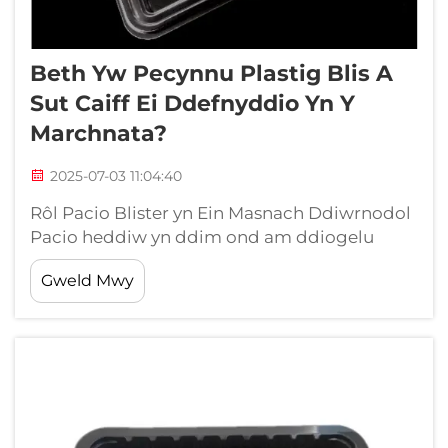
Beth Yw Pecynnu Plastig Blis A
Sut Caiff Ei Ddefnyddio Yn Y
Marchnata?
2025-07-03 11:04:40
Rôl Pacio Blister yn Ein Masnach Ddiwrnodol
Pacio heddiw yn ddim ond am ddiogelu
pethau rhag niweidion. Mae masnachwyr yn
Gweld Mwy
gwybod ei fod yn chwarae rôl allweddol
hefyd yn tynnu sylw cleifion. Cymhwyswch
enghraifft o bacio blister o fewn plastig. Mae'r
wrapp plastig glir hwn yn...