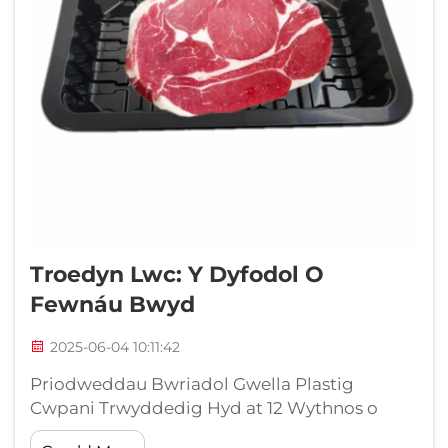
Troedyn Lwc: Y Dyfodol O
Fewnáu Bwyd
2025-06-04 10:11:42
Priodweddau Bwriadol Gwella Plastig
Cwpani Trwyddedig Hyd at 12 Wythnos o
Chwifraint a Lleihaeth o Bwyd Anghynhyrchol