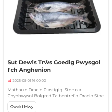
Sut Dewis Trŵs Goedig Pwysgol
I'ch Anghenion
2025-05-01 16:00:00
Mathau o Dracio Plastigig: Stoc o a
Chynhwysol Bolgred Talbentref o Dracio Stoc
Rhagwiriadwy Mae tracio stoc sydd eisoes yn
Gweld Mwy
barod yn cynnig sawl fanteision pan mae