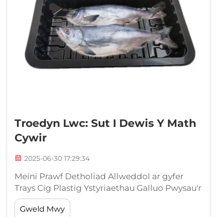
Troedyn Lwc: Sut I Dewis Y Math
Cywir
2025-06-30 17:29:34
Meini Prawf Detholiad Allweddol ar gyfer
Trays Cig Plastig Ystyriaethau Galluo Pwysau'r
Cynnyrch Mae galluo pwysau yn un o sawl
Gweld Mwy
ffactor i'w hystyried wrth ddewis trays cig