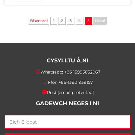
busnesau'n angen opsiynau pecynnu. Yn
gyntaf, mae'r tracio hyn yn tueddu i arbed
arian gan fod cynhyrchwyr yn cynhyrchu...
Blaenorol
1
2
3
4
5
Nesaf
CYSYLLTU Â NI
Whatsapp:
+86 15995832067
Ffôn:
+86-13801939157
Post:
[email protected]
GADEWCH NEGES I NI