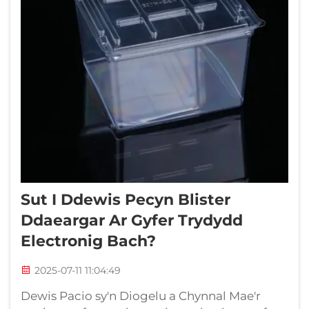
Sut I Ddewis Pecyn Blister
Ddaeargar Ar Gyfer Trydydd
Electronig Bach?
2025-07-11 11:04:49
Dewis Pacio sy'n Diogelu a Chynnal Mae'r