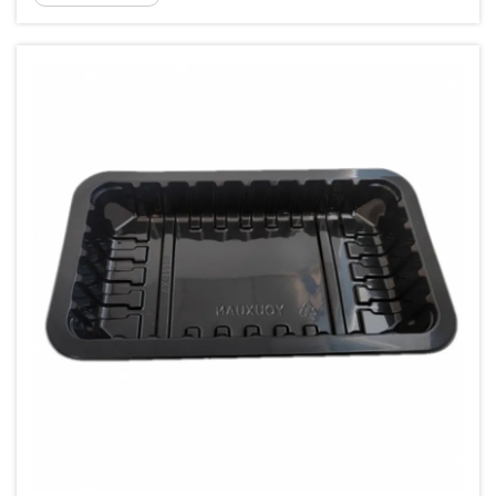
plastig. Mae'n bwysig allu cadarnhau pwysau
(neu fâs) y...