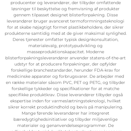
producenter og leverandører, der tilbyder omfattende
løsninger til beskyttelse og fremvisning af produkter
gennem tilpasset designet blisterforpakning. Disse
leverandører bruger avanceret termoformningsteknologi
for at skabe nøjagtigt formet plastikbeholdere, der sikrer
produkterne samtidig med at de giver maksimal synlighed.
Deres tjenester omfatter typisk designkonsultation,
materialevalg, prototypudvikling og
masseproduktionskapacitet. Moderne
blisterforpakningsleverandører anvender statens-of-the-art
udstyr for at producere forpakninger, der opfylder
forskellige branchestandarder, herunder FDA-krav for
medicinske apparater og forbrugsvarer. De arbejder med
en række materialer såsom PVC, PET og PETG, og tilbyder
forskellige tykkeder og specifikationer for at matche
specifikke produktkrav. Disse leverandører tilbyder også
ekspertise inden for varmeslætningsteknologi, hvilket
sikrer korrekt produktindhold og bevis på manipulering.
Mange førende leverandører har integreret
bæredygtighedsinitiativer og tilbyder miljøvenlige
materialer og genanvendelsesprogrammer. De