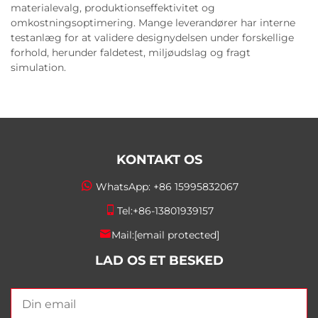
materialevalg, produktionseffektivitet og
omkostningsoptimering. Mange leverandører har interne
testanlæg for at validere designydelsen under forskellige
forhold, herunder faldetest, miljøudslag og fragt
simulation.
KONTAKT OS
WhatsApp:
+86 15995832067
Tel:
+86-13801939157
Mail:
[email protected]
LAD OS ET BESKED