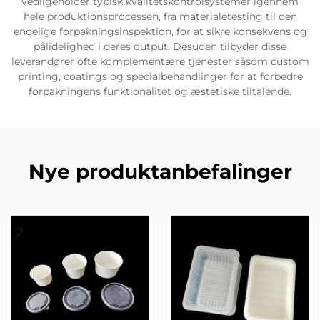
vedligeholder typisk kvalitetskontrolsystemer igennem
hele produktionsprocessen, fra materialetesting til den
endelige forpakningsinspektion, for at sikre konsekvens og
pålidelighed i deres output. Desuden tilbyder disse
leverandører ofte komplementære tjenester såsom custom
printing, coatings og specialbehandlinger for at forbedre
forpakningens funktionalitet og æstetiske tiltalende.
Nye produktanbefalinger