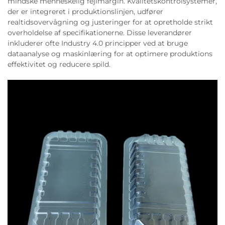
mindske menneskelig fejlmargin. Kvalitetskontrolsystemer,
der er integreret i produktionslinjen, udfører
realtidsovervågning og justeringer for at opretholde strikt
overholdelse af specifikationerne. Disse leverandører
inkluderer ofte Industry 4.0 principper ved at bruge
dataanalyse og maskinlæring for at optimere produktions
effektivitet og reducere spild.