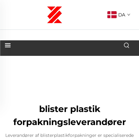
DA
blister plastik
forpakningsleverandører
Leverandører af blisterplastikforpakninger er specialiserede