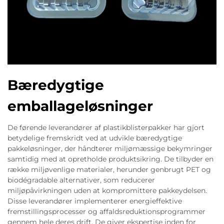
Bæredygtige
emballageløsninger
De førende leverandører af plastikblisterpakker har gjort
betydelige fremskridt ved at udvikle bæredygtige
pakkeløsninger, der håndterer miljømæssige bekymringer
samtidig med at opretholde produktsikring. De tilbyder en
række miljøvenlige materialer, herunder genbrugt PET og
biodégradable alternativer, som reducerer
miljøpåvirkningen uden at kompromittere pakkeydelsen.
Disse leverandører implementerer energieffektive
fremstillingsprocesser og affaldsreduktionsprogrammer
gennem hele deres drift. De giver ekspertise inden for