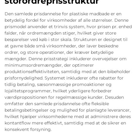
storordreprisstruktur
Den samlede prisdannelse for plastiske madbade er en
betydelig fordel for virksomheder af alle størrelser. Denne
prismodel anvender et trinvis system, hvor prisen pr. enhed
falder, når ordremængden stiger, hvilket giver store
besparelser ved køb i stor skala. Strukturen er designet til
at gavne både små virksomheder, der laver beskedne
ordrer, og store operationer, der kræver betydelige
mængder. Denne prisstrategi inkluderer overvejelser om
minimumsordremængder, der optimerer
produktionseffektiviteten, samtidig med at den bibeholder
prisfornydelighed. Systemet inkluderer ofte rabatter for
tidlig betaling, sæsonmæssige promoaktioner og
lojalitetsprogrammer, hvilket yderligere forbedrer
værdipropositionen for regelmæssige kunder. Desuden
omfatter den samlede prisdannelse ofte fleksible
betalingsbetingelser og mulighed for planlagte leverancer,
hvilket hjælper virksomhederne med at administrere deres
kontantflow mere effektivt, samtidig med at de sikrer en
konsekvent forsyning.