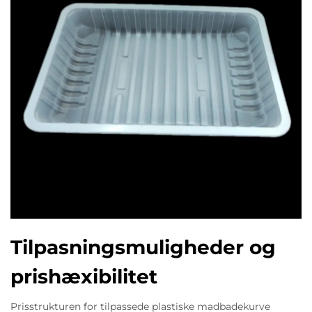
Tilpasningsmuligheder og
prishæxibilitet
Prisstrukturen for tilpassede plastiske madbadekurve