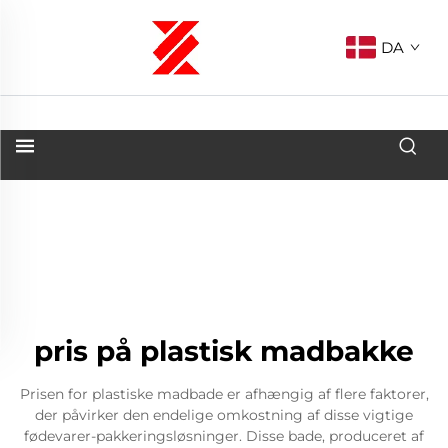
DA
pris på plastisk madbakke
Prisen for plastiske madbade er afhængig af flere faktorer,
der påvirker den endelige omkostning af disse vigtige
fødevarer-pakkeringsløsninger. Disse bade, produceret af