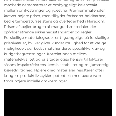
madbade demonstrerer et omhyggeligt balanceakt
mellem omkostninger og ydeevne. Premiummaterialer
kræver højere priser, men tilbyder forbedret holdbarhed,
bedre temperaturresistens og overlegenhed i klaredom.
Prisen afspejler brugen af madgradsmaterialer, der
opfylder strenge sikkerhedsstandarder og regler.
Forskellige materialegrader er tilgængelige på forskellige
prisniveauer, hvilket giver kunder mulighed for at vælge
muligheder, der bedst matcher deres specifikke krav og
budgetbegrænsninger. Korrelationen mellem
materialekvalitet og pris tager også hensyn til faktorer
såsom impaktrésistens, kemisk stabilitet og miljømæssig
bæredygtighed. Højere grad materialer resulterer ofte i
længere produktlivscykler, potentielt med bedre værdi
trods højere initielle omkostninger.