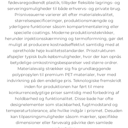
fødevaregodkendt plastik, tilbyder fleksible lagrings- og
serveringsmuligheder til både erhvervs- og private brug.
Prisniveauerne varierer alt efter materialekvalitet,
størrelsespecificeringer, produktionsmængde og
yderligere funktioner såsom kompartmentalering eller
specielle coatings. Moderne produktionsteknikker,
herunder injektionsskærmning og termoformning, gør det
muligt at producere kostnadseffektivt samtidig med at
opretholde høje kvalitetsstandarder. Prisstrukturen
afspejler typisk bulk-købsmuligheder, hvor der kan opnås
betydelige omkostningsbesparelser ved større ordrer.
Materialevalg strækker sig fra grundlæggende
polypropylen til premium PET-materialer, hver med
indvirkning på den endelige pris. Teknologiske fremskridt
inden for produktionen har ført til mere
konkurrencedygtige priser samtidig med forbedring af
holdbarhed og funktionalitet. Disse bade har ofte
designelementer som stackbarhed, fugtmodstand og
temperaturtolerance, alle hvilke indgår i prismet. Desuden
kan tilpasningsmuligheder såsom mærker, specifikke
dimensioner eller farvevalg påvirke den samlede