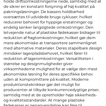
holde driftsomkostningerne nede, samtidig med at
de sikrer en konstant forsyning af høj kvalitet på
pakningsløsninger. De kassers holdbarhed
oversættes til udvidede brugs cykluser, hvilket
reducerer behovet for hyppige erstatninger og
endelig senker langsigtede omkostninger. Den
letvejende natur af plastiske fødekasser bidrager til
reduktion af fragtomkostninger, hvilket gør dem
mere økonomiske at transportere sammenlignet
med alternative materialer. Deres stapelbare design
mindsker lagerpladsbehovet, hvilket fører til
reduktion af lageromkostninger. Versatiliteten i
størrelse og designmuligheder giver
virksomhederne mulighed for at vælge den mest
økonomiske løsning for deres specifikke behov
uden at kompromittere på kvalitet. Moderne
produktionsteknikker gør det muligt for
producenter at tilbyde konkurrencedygtige priser,
samtidig med at de opretholder høje sikkerheds-
og kvalitetsstandarder. At mange plastiske
fødekasser er genanvendelige kan føre til