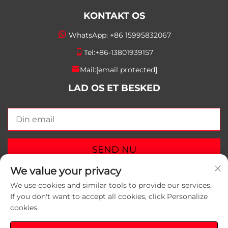
KONTAKT OS
WhatsApp:
+86 15995832067
Tel:
+86-13801939157
Mail:
[email protected]
LAD OS ET BESKED
SEND NU
We value your privacy
We use cookies and similar tools to provide our services.
If you don't want to accept all cookies, click Personalize
cookies.
Copyright © 2025 Suzhou Yunlei Packaging Materials
Co., Ltd. Alle rettigheder forbeholdes.
Privatlivspolitik