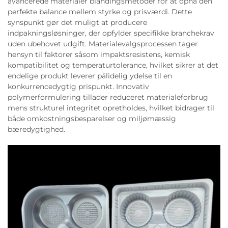
avancerede materialer blandingsmetoder for at opnå den
perfekte balance mellem styrke og prisværdi. Dette
synspunkt gør det muligt at producere
indpakningsløsninger, der opfylder specifikke branchekrav
uden ubehovet udgift. Materialevalgsprocessen tager
hensyn til faktorer såsom impaktsresistens, kemisk
kompatibilitet og temperaturtolerance, hvilket sikrer at det
endelige produkt leverer pålidelig ydelse til en
konkurrencedygtig prispunkt. Innovativ
polymerformulering tillader reduceret materialeforbrug
mens strukturel integritet opretholdes, hvilket bidrager til
både omkostningsbesparelser og miljømæssig
bæredygtighed.