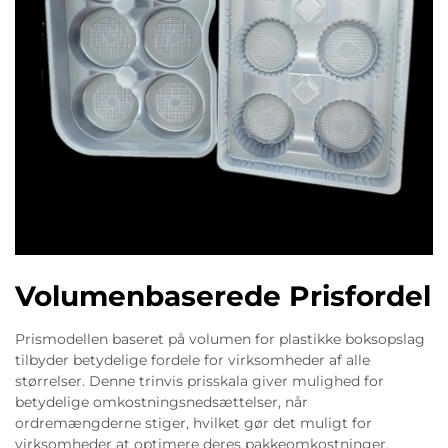
Volumenbaserede Prisfordel
Prismodellen baseret på volumen for plastikke boksopslag
tilbyder betydelige fordele for virksomheder af alle
størrelser. Denne trinvis prisskala giver mulighed for
betydelige omkostningsnedsættelser, når
ordremængderne stiger, hvilket gør det muligt for
virksomheder at optimere deres pakkeomkostninger.