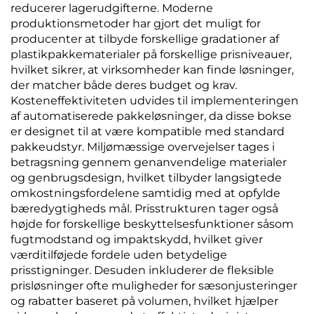
reducerer lagerudgifterne. Moderne
produktionsmetoder har gjort det muligt for
producenter at tilbyde forskellige gradationer af
plastikpakkematerialer på forskellige prisniveauer,
hvilket sikrer, at virksomheder kan finde løsninger,
der matcher både deres budget og krav.
Kosteneffektiviteten udvides til implementeringen
af automatiserede pakkeløsninger, da disse bokse
er designet til at være kompatible med standard
pakkeudstyr. Miljømæssige overvejelser tages i
betragsning gennem genanvendelige materialer
og genbrugsdesign, hvilket tilbyder langsigtede
omkostningsfordelene samtidig med at opfylde
bæredygtigheds mål. Prisstrukturen tager også
højde for forskellige beskyttelsesfunktioner såsom
fugtmodstand og impaktskydd, hvilket giver
værditilføjede fordele uden betydelige
prisstigninger. Desuden inkluderer de fleksible
prisløsninger ofte muligheder for sæsonjusteringer
og rabatter baseret på volumen, hvilket hjælper