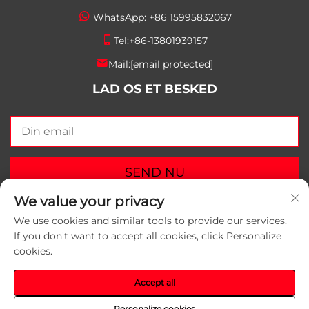
WhatsApp:
+86 15995832067
Tel:
+86-13801939157
Mail:
[email protected]
LAD OS ET BESKED
SEND NU
We value your privacy
We use cookies and similar tools to provide our services.
If you don't want to accept all cookies, click Personalize
cookies.
Copyright © 2025 Suzhou Yunlei Packaging Materials
Co., Ltd. Alle rettigheder forbeholdes.
Privatlivspolitik
Accept all
Personalize cookies