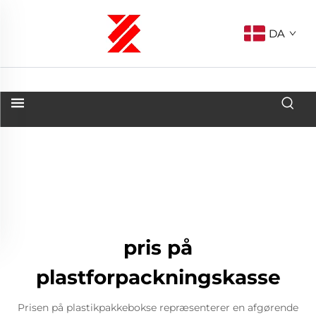
DA
pris på
plastforpackningskasse
Prisen på plastikpakkebokse repræsenterer en afgørende