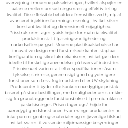
overvejning i moderne pakkeløsninger, hvilket afspejler en
balance mellem omkostningsmæssig effektivitet og
kvalitet. Disse fleksible beholdere fremstilles ved hjælp af
avanceret injektionsformningsteknologi, hvilket sikrer
konstant kvalitet og dimensionelt nøjagtighed.
Prisstrukturen tager typisk højde for materialekvalitet,
produktionstal, tilpasningsmuligheder og
markedsefterspørgsel. Moderne plastikpakkebokse har
innovative design med forstærkede kanter, staplbar
konfiguration og sikre lukmekanismer, hvilket gør dem
ideelle til forskellige anvendelser på tværs af industrier.
Prisniveauet varierer alt efter specifikationer såsom
tykkelse, størrelse, gennemsigtighed og yderligere
funktioner som f.eks. fugtmodstand eller UV-skyldning.
Producenter tilbyder ofte konkurrencedygtige pristak
baseret på store bestillinger, med muligheder der strækker
sig fra grundlæggende funktionsbokse til premiumklasse
pakkeløsninger. Prisen tager også højde for
bæredygtighedsfunktioner, hvor mange producenter nu
inkorporerer genbrugsmaterialer og miljøvenlige tilskud,
hvilket svarer til voksende miljømæssige bekymringer