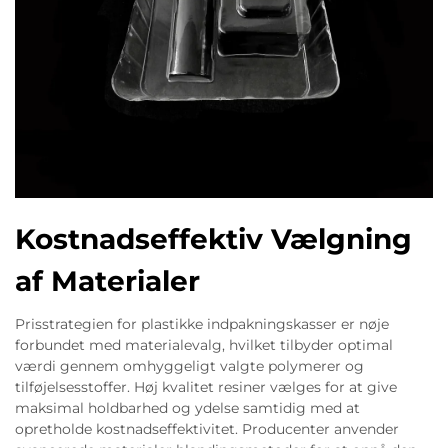
Kostnadseffektiv Vælgning
af Materialer
Prisstrategien for plastikke indpakningskasser er nøje
forbundet med materialevalg, hvilket tilbyder optimal
værdi gennem omhyggeligt valgte polymerer og
tilføjelsesstoffer. Høj kvalitet resiner vælges for at give
maksimal holdbarhed og ydelse samtidig med at
opretholde kostnadseffektivitet. Producenter anvender