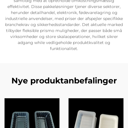
samtidig med at opretholde omkostningsmæssig
effektivitet. Disse pakkeløsninger tjener diverse sektorer,
herunder detailhandel, elektronik, fødevarelagring og
industrielle anvendelser, med priser der afspejler specifikke
branchekrav og sikkerhedsstandarder. Det aktuelle marked
tilbyder fleksible prismo muligheder, der passer både små
virksomheder og store skalaoperationer, hvilket sikrer
adgang while vedligeholde produktkvalitet og
funktionalitet.
Nye produktanbefalinger