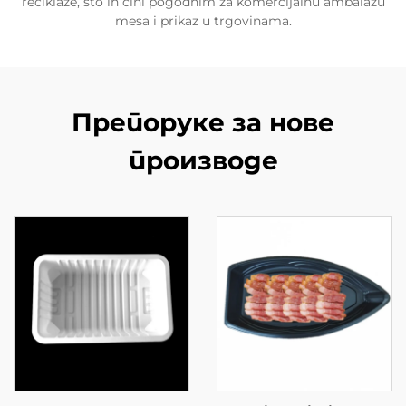
reciklaže, što ih čini pogodnim za komercijalnu ambalažu
mesa i prikaz u trgovinama.
Препоруке за нове
производе