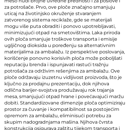
meso nudi brojne uvredne prednosti i za poslove i
za potrošače. Prvo, ove ploče značajno smanjuju
uticaj na životinjsko okruženje stvaranjem
zatvorenog sistema reciklaže, gde se materijali
mogu više puta obraditi i ponovo upotrebljavati,
minimizujući otpad na smetovištima. Laka priroda
ovih ploča smanjuje troškove transporta i emisije
ugljičnog dioksida u poređenju sa alternativnim
materijalima za ambalažu. Iz perspektive poslovanja,
korišćenje ponovno korisivih ploča može poboljšati
reputaciju brenda i ispunjavati rastući tražnju
potrošača za održivim rešenjima za ambalažu. Ove
ploče održavaju izuzetnu vidljivost proizvoda, što je
ključno za prodajnu prezentaciju, dok njihova
odlična barijer-svojstva produžavaju rok trajanja
mesa, smanjujući otpad hrane i povećavajući maržu
dobiti. Standardizovane dimenzije ploča optimiziraju
prostor za čuvanje i kompatibilnost sa postojećim
opremom za ambalažu, eliminisući potrebu za
skupim nadogradnjama mašina. Njihova čvrsta
konstrukcija osigurava zaštitu tijekom transporta i