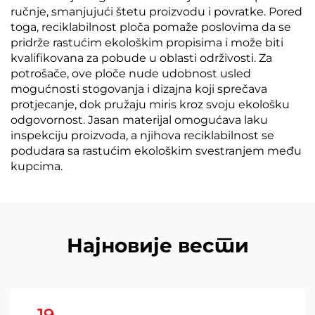
ručnje, smanjujući štetu proizvodu i povratke. Pored
toga, reciklabilnost ploča pomaže poslovima da se
pridrže rastućim ekološkim propisima i može biti
kvalifikovana za pobude u oblasti održivosti. Za
potrošače, ove ploče nude udobnost usled
mogućnosti stogovanja i dizajna koji sprečava
protjecanje, dok pružaju miris kroz svoju ekološku
odgovornost. Jasan materijal omogućava laku
inspekciju proizvoda, a njihova reciklabilnost se
podudara sa rastućim ekološkim svestranjem među
kupcima.
Најновије вести