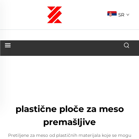
SR
plastične ploče za meso
premašljive
Pretiljene za meso od plastičnih materijala koje se mogu