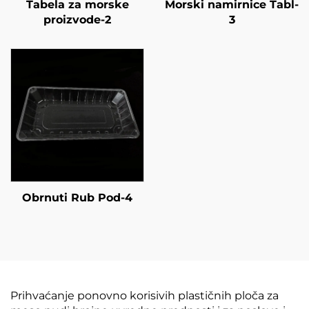
Tabela za morske
Morski namirnice Tabl-
proizvode-2
3
Obrnuti Rub Pod-4
Prihvaćanje ponovno korisivih plastičnih ploča za