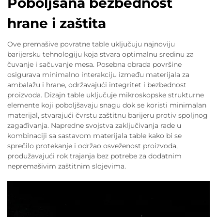
Poboljšana bezbednost
hrane i zaštita
Ove premašive povratne table uključuju najnoviju
barijersku tehnologiju koja stvara optimalnu sredinu za
čuvanje i sačuvanje mesa. Posebna obrada površine
osigurava minimalno interakciju između materijala za
ambalažu i hrane, održavajući integritet i bezbednost
proizvoda. Dizajn table uključuje mikroskopske strukturne
elemente koji poboljšavaju snagu dok se koristi minimalan
materijal, stvarajući čvrstu zaštitnu barijeru protiv spoljnog
zagađivanja. Napredne svojstva zaključivanja rade u
kombinaciji sa sastavom materijala table kako bi se
sprečilo protekanje i održao osveženost proizvoda,
produžavajući rok trajanja bez potrebe za dodatnim
nepremašivim zaštitnim slojevima.