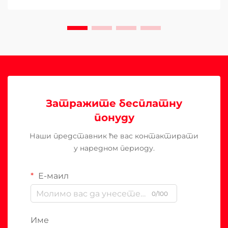
Затражите бесплатну
понуду
Наши представник ће вас контактирати
у наредном периоду.
Е-маил
0/100
Име