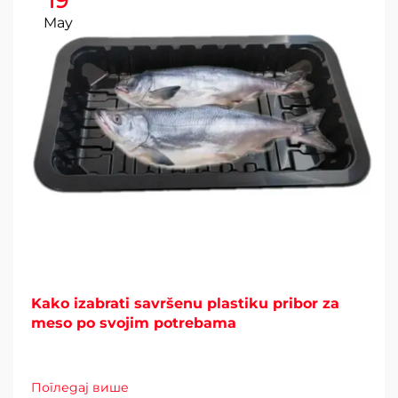
19
May
Kako izabrati savršenu plastiku pribor za
meso po svojim potrebama
Погледај више