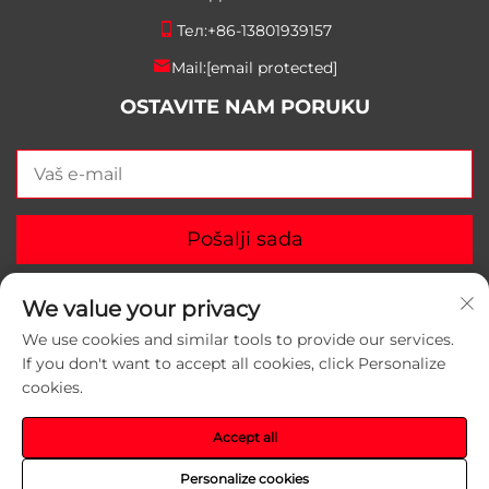
Тел:
+86-13801939157
Mail:
[email protected]
OSTAVITE NAM PORUKU
Pošalji sada
We value your privacy
We use cookies and similar tools to provide our services.
If you don't want to accept all cookies, click Personalize
Autorska prava © 2025 Suzhou Yunlei Packaging
cookies.
Materials Co., Ltd. Sva prava zadržana.
Политика
приватности
Accept all
Personalize cookies