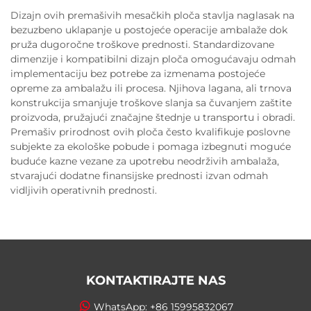
Dizajn ovih premašivih mesačkih ploča stavlja naglasak na
bezuzbeno uklapanje u postojeće operacije ambalaže dok
pruža dugoročne troškove prednosti. Standardizovane
dimenzije i kompatibilni dizajn ploča omogućavaju odmah
implementaciju bez potrebe za izmenama postojeće
opreme za ambalažu ili procesa. Njihova lagana, ali trnova
konstrukcija smanjuje troškove slanja sa čuvanjem zaštite
proizvoda, pružajući značajne štednje u transportu i obradi.
Premašiv prirodnost ovih ploča često kvalifikuje poslovne
subjekte za ekološke pobude i pomaga izbegnuti moguće
buduće kazne vezane za upotrebu neodrživih ambalaža,
stvarajući dodatne finansijske prednosti izvan odmah
vidljivih operativnih prednosti.
KONTAKTIRAJTE NAS
WhatsApp:
+86 15995832067