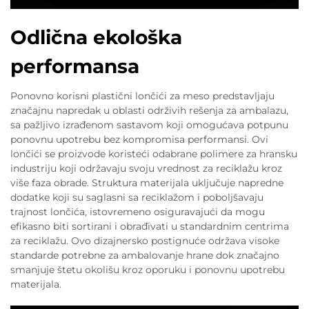
Odlična ekološka
performansa
Ponovno korisni plastični lončići za meso predstavljaju
značajnu napredak u oblasti održivih rešenja za ambalazu,
sa pažljivo izrađenom sastavom koji omogućava potpunu
ponovnu upotrebu bez kompromisa performansi. Ovi
lončići se proizvode koristeći odabrane polimere za hransku
industriju koji održavaju svoju vrednost za reciklažu kroz
više faza obrade. Struktura materijala uključuje napredne
dodatke koji su saglasni sa reciklažom i poboljšavaju
trajnost lončića, istovremeno osiguravajući da mogu
efikasno biti sortirani i obrađivati u standardnim centrima
za reciklažu. Ovo dizajnersko postignuće održava visoke
standarde potrebne za ambalovanje hrane dok značajno
smanjuje štetu okolišu kroz oporuku i ponovnu upotrebu
materijala.