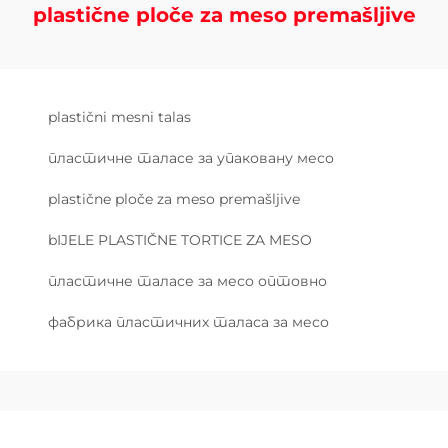
plastične ploče za meso premašljive
plastični mesni talas
пластичне таласе за упаковану месо
plastične ploče za meso premašljive
bIJELE PLASTIČNE TORTICE ZA MESO
пластичне таласе за месо оптовно
фабрика пластичних таласа за месо