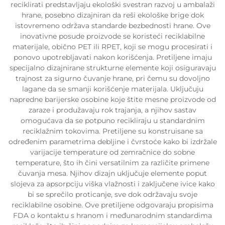
reciklirati predstavljaju ekološki svestran razvoj u ambalaži
hrane, posebno dizajniran da reši ekološke brige dok
istovremeno održava standarde bezbednosti hrane. Ove
inovativne posude proizvode se koristeći reciklabilne
materijale, obično PET ili RPET, koji se mogu procesirati i
ponovo upotrebljavati nakon korišćenja. Pretiljene imaju
specijalno dizajnirane strukturne elemente koji osiguravaju
trajnost za sigurno čuvanje hrane, pri čemu su dovoljno
lagane da se smanji korišćenje materijala. Uključuju
napredne barijerske osobine koje štite mesne proizvode od
zaraze i produžavaju rok trajanja, a njihov sastav
omogućava da se potpuno recikliraju u standardnim
reciklažnim tokovima. Pretiljene su konstruisane sa
određenim parametrima debljine i čvrstoće kako bi izdržale
varijacije temperature od zemračnice do sobne
temperature, što ih čini versatilnim za različite primene
čuvanja mesa. Njihov dizajn uključuje elemente poput
slojeva za apsorpciju viška vlažnosti i zaključene ivice kako
bi se sprečilo proticanje, sve dok održavaju svoje
reciklabilne osobine. Ove pretiljene odgovaraju propisima
FDA o kontaktu s hranom i međunarodnim standardima