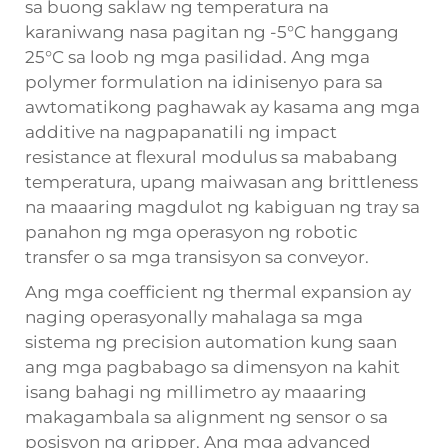
sa buong saklaw ng temperatura na
karaniwang nasa pagitan ng -5°C hanggang
25°C sa loob ng mga pasilidad. Ang mga
polymer formulation na idinisenyo para sa
awtomatikong paghawak ay kasama ang mga
additive na nagpapanatili ng impact
resistance at flexural modulus sa mababang
temperatura, upang maiwasan ang brittleness
na maaaring magdulot ng kabiguan ng tray sa
panahon ng mga operasyon ng robotic
transfer o sa mga transisyon sa conveyor.
Ang mga coefficient ng thermal expansion ay
naging operasyonally mahalaga sa mga
sistema ng precision automation kung saan
ang mga pagbabago sa dimensyon na kahit
isang bahagi ng millimetro ay maaaring
makagambala sa alignment ng sensor o sa
posisyon ng gripper. Ang mga advanced