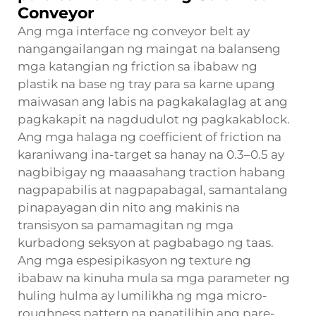
Conveyor
Ang mga interface ng conveyor belt ay
nangangailangan ng maingat na balanseng
mga katangian ng friction sa ibabaw ng
plastik na base ng tray para sa karne upang
maiwasan ang labis na pagkakalaglag at ang
pagkakapit na nagdudulot ng pagkakablock.
Ang mga halaga ng coefficient of friction na
karaniwang ina-target sa hanay na 0.3–0.5 ay
nagbibigay ng maaasahang traction habang
nagpapabilis at nagpapabagal, samantalang
pinapayagan din nito ang makinis na
transisyon sa pamamagitan ng mga
kurbadong seksyon at pagbabago ng taas.
Ang mga espesipikasyon ng texture ng
ibabaw na kinuha mula sa mga parameter ng
huling hulma ay lumilikha ng mga micro-
roughness pattern na panatilihin ang pare-