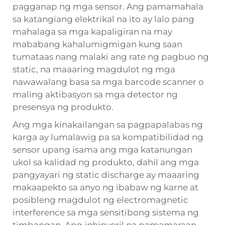
pagganap ng mga sensor. Ang pamamahala
sa katangiang elektrikal na ito ay lalo pang
mahalaga sa mga kapaligiran na may
mababang kahalumigmigan kung saan
tumataas nang malaki ang rate ng pagbuo ng
static, na maaaring magdulot ng mga
nawawalang basa sa mga barcode scanner o
maling aktibasyon sa mga detector ng
presensya ng produkto.
Ang mga kinakailangan sa pagpapalabas ng
karga ay lumalawig pa sa kompatibilidad ng
sensor upang isama ang mga katanungan
ukol sa kalidad ng produkto, dahil ang mga
pangyayari ng static discharge ay maaaring
makaapekto sa anyo ng ibabaw ng karne at
posibleng magdulot ng electromagnetic
interference sa mga sensitibong sistema ng