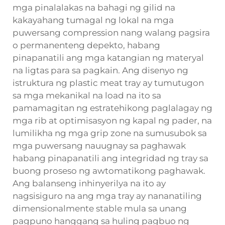
mga pinalalakas na bahagi ng gilid na
kakayahang tumagal ng lokal na mga
puwersang compression nang walang pagsira
o permanenteng depekto, habang
pinapanatili ang mga katangian ng materyal
na ligtas para sa pagkain. Ang disenyo ng
istruktura ng plastic meat tray ay tumutugon
sa mga mekanikal na load na ito sa
pamamagitan ng estratehikong paglalagay ng
mga rib at optimisasyon ng kapal ng pader, na
lumilikha ng mga grip zone na sumusubok sa
mga puwersang nauugnay sa paghawak
habang pinapanatili ang integridad ng tray sa
buong proseso ng awtomatikong paghawak.
Ang balanseng inhinyerilya na ito ay
nagsisiguro na ang mga tray ay nananatiling
dimensionalmente stable mula sa unang
pagpuno hanggang sa huling pagbuo ng