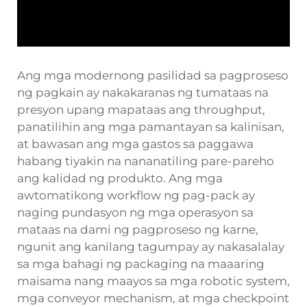
Ang mga modernong pasilidad sa pagproseso
ng pagkain ay nakakaranas ng tumataas na
presyon upang mapataas ang throughput,
panatilihin ang mga pamantayan sa kalinisan,
at bawasan ang mga gastos sa paggawa
habang tiyakin na nananatiling pare-pareho
ang kalidad ng produkto. Ang mga
awtomatikong workflow ng pag-pack ay
naging pundasyon ng mga operasyon sa
mataas na dami ng pagproseso ng karne,
ngunit ang kanilang tagumpay ay nakasalalay
sa mga bahagi ng packaging na maaaring
maisama nang maayos sa mga robotic system,
mga conveyor mechanism, at mga checkpoint