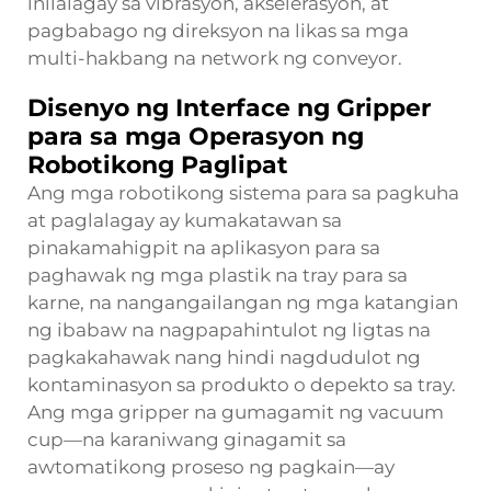
inilalagay sa vibrasyon, akselerasyon, at
pagbabago ng direksyon na likas sa mga
multi-hakbang na network ng conveyor.
Disenyo ng Interface ng Gripper
para sa mga Operasyon ng
Robotikong Paglipat
Ang mga robotikong sistema para sa pagkuha
at paglalagay ay kumakatawan sa
pinakamahigpit na aplikasyon para sa
paghawak ng mga plastik na tray para sa
karne, na nangangailangan ng mga katangian
ng ibabaw na nagpapahintulot ng ligtas na
pagkakahawak nang hindi nagdudulot ng
kontaminasyon sa produkto o depekto sa tray.
Ang mga gripper na gumagamit ng vacuum
cup—na karaniwang ginagamit sa
awtomatikong proseso ng pagkain—ay