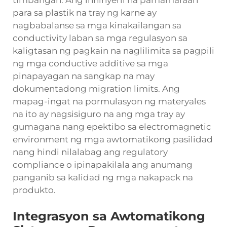
timbangan. Ang inhinyeril na pamamaraan
para sa plastik na tray ng karne ay
nagbabalanse sa mga kinakailangan sa
conductivity laban sa mga regulasyon sa
kaligtasan ng pagkain na naglilimita sa pagpili
ng mga conductive additive sa mga
pinapayagan na sangkap na may
dokumentadong migration limits. Ang
mapag-ingat na pormulasyon ng materyales
na ito ay nagsisiguro na ang mga tray ay
gumagana nang epektibo sa electromagnetic
environment ng mga awtomatikong pasilidad
nang hindi nilalabag ang regulatory
compliance o ipinapakilala ang anumang
panganib sa kalidad ng mga nakapack na
produkto.
Integrasyon sa Awtomatikong