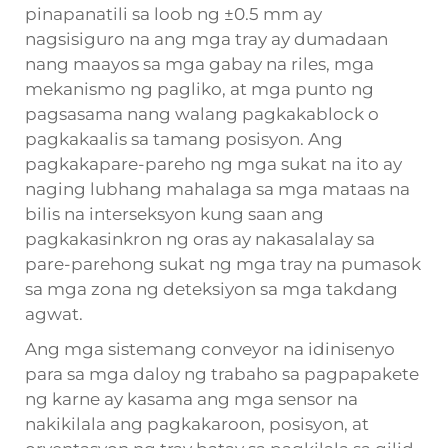
pinapanatili sa loob ng ±0.5 mm ay
nagsisiguro na ang mga tray ay dumadaan
nang maayos sa mga gabay na riles, mga
mekanismo ng pagliko, at mga punto ng
pagsasama nang walang pagkakablock o
pagkakaalis sa tamang posisyon. Ang
pagkakapare-pareho ng mga sukat na ito ay
naging lubhang mahalaga sa mga mataas na
bilis na interseksyon kung saan ang
pagkakasinkron ng oras ay nakasalalay sa
pare-parehong sukat ng mga tray na pumasok
sa mga zona ng deteksiyon sa mga takdang
agwat.
Ang mga sistemang conveyor na idinisenyo
para sa mga daloy ng trabaho sa pagpapakete
ng karne ay kasama ang mga sensor na
nakikilala ang pagkakaroon, posisyon, at