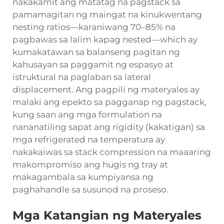
nakakamit ang matatag na pagstack sa
pamamagitan ng maingat na kinukwentang
nesting ratios—karaniwang 70–85% na
pagbawas sa lalim kapag nested—which ay
kumakatawan sa balanseng pagitan ng
kahusayan sa paggamit ng espasyo at
istruktural na paglaban sa lateral
displacement. Ang pagpili ng materyales ay
malaki ang epekto sa pagganap ng pagstack,
kung saan ang mga formulation na
nananatiling sapat ang rigidity (kakatigan) sa
mga refrigerated na temperatura ay
nakakaiwas sa stack compression na maaaring
makompromiso ang hugis ng tray at
makagambala sa kumpiyansa ng
paghahandle sa susunod na proseso.
Mga Katangian ng Materyales