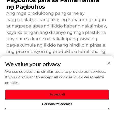
Pagbuhos para sa Pamamahala
ng Pagbuhos
Ang mga produktong pangkarne ay
nagpapalabas nang likas ng kahalumigmigan
at nagpapalabas ng likido habang nakaimbak,
kaya kailangan ang disenyo ng mga plastik na
tray para sa karne na nakakapangasiwa ng
pag-akumula ng likido nang hindi pinipinsala
ang presentasyon ng produkto o lumilikha ng
mga isyu sa kalinisan sa mga automated na
We value your privacy
kagamitan sa paghawak. Ang mga hugis na
drainage channel at mga tampok na
We use cookies and similar tools to provide our services.
nagpapanatili ng absorbent pad ay dapat
If you don't want to accept all cookies, click Personalize
cookies.
gumana nang maaasahan sa buong
automated na workflow nang hindi
Accept all
nakakagambala sa mga lugar kung saan
nakakapit ang gripper, sa mga ibabaw na
Personalize cookies
ginagamit ng sensor para sa deteksiyon, o sa