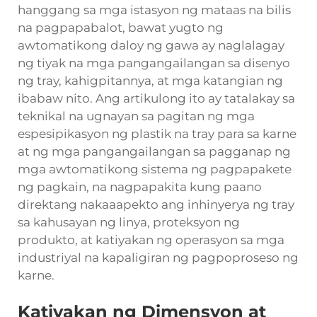
hanggang sa mga istasyon ng mataas na bilis
na pagpapabalot, bawat yugto ng
awtomatikong daloy ng gawa ay naglalagay
ng tiyak na mga pangangailangan sa disenyo
ng tray, kahigpitannya, at mga katangian ng
ibabaw nito. Ang artikulong ito ay tatalakay sa
teknikal na ugnayan sa pagitan ng mga
espesipikasyon ng plastik na tray para sa karne
at ng mga pangangailangan sa pagganap ng
mga awtomatikong sistema ng pagpapakete
ng pagkain, na nagpapakita kung paano
direktang nakaaapekto ang inhinyerya ng tray
sa kahusayan ng linya, proteksyon ng
produkto, at katiyakan ng operasyon sa mga
industriyal na kapaligiran ng pagpoproseso ng
karne.
Katiyakan ng Dimensyon at