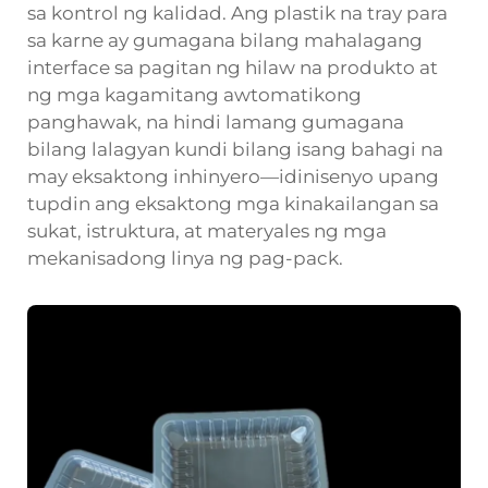
sa kontrol ng kalidad. Ang plastik na tray para
sa karne ay gumagana bilang mahalagang
interface sa pagitan ng hilaw na produkto at
ng mga kagamitang awtomatikong
panghawak, na hindi lamang gumagana
bilang lalagyan kundi bilang isang bahagi na
may eksaktong inhinyero—idinisenyo upang
tupdin ang eksaktong mga kinakailangan sa
sukat, istruktura, at materyales ng mga
mekanisadong linya ng pag-pack.