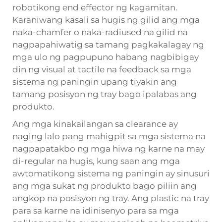
robotikong end effector ng kagamitan.
Karaniwang kasali sa hugis ng gilid ang mga
naka-chamfer o naka-radiused na gilid na
nagpapahiwatig sa tamang pagkakalagay ng
mga ulo ng pagpupuno habang nagbibigay
din ng visual at tactile na feedback sa mga
sistema ng paningin upang tiyakin ang
tamang posisyon ng tray bago ipalabas ang
produkto.
Ang mga kinakailangan sa clearance ay
naging lalo pang mahigpit sa mga sistema na
nagpapatakbo ng mga hiwa ng karne na may
di-regular na hugis, kung saan ang mga
awtomatikong sistema ng paningin ay sinusuri
ang mga sukat ng produkto bago piliin ang
angkop na posisyon ng tray. Ang plastic na tray
para sa karne na idinisenyo para sa mga