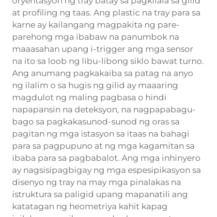
oryentasyon ng tray batay sa pagkilala sa gilid
at profiling ng taas. Ang plastic na tray para sa
karne ay kailangang magpakita ng pare-
parehong mga ibabaw na panumbok na
maaasahan upang i-trigger ang mga sensor
na ito sa loob ng libu-libong siklo bawat turno.
Ang anumang pagkakaiba sa patag na anyo
ng ilalim o sa hugis ng gilid ay maaaring
magdulot ng maling pagbasa o hindi
napapansin na deteksyon, na nagpapabagu-
bago sa pagkakasunod-sunod ng oras sa
pagitan ng mga istasyon sa itaas na bahagi
para sa pagpupuno at ng mga kagamitan sa
ibaba para sa pagbabalot. Ang mga inhinyero
ay nagsisipagbigay ng mga espesipikasyon sa
disenyo ng tray na may mga pinalakas na
istruktura sa paligid upang mapanatili ang
katatagan ng heometriya kahit kapag