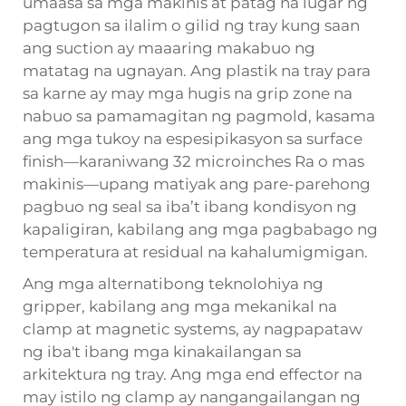
umaasa sa mga makinis at patag na lugar ng
pagtugon sa ilalim o gilid ng tray kung saan
ang suction ay maaaring makabuo ng
matatag na ugnayan. Ang plastik na tray para
sa karne ay may mga hugis na grip zone na
nabuo sa pamamagitan ng pagmold, kasama
ang mga tukoy na espesipikasyon sa surface
finish—karaniwang 32 microinches Ra o mas
makinis—upang matiyak ang pare-parehong
pagbuo ng seal sa iba’t ibang kondisyon ng
kapaligiran, kabilang ang mga pagbabago ng
temperatura at residual na kahalumigmigan.
Ang mga alternatibong teknolohiya ng
gripper, kabilang ang mga mekanikal na
clamp at magnetic systems, ay nagpapataw
ng iba't ibang mga kinakailangan sa
arkitektura ng tray. Ang mga end effector na
may istilo ng clamp ay nangangailangan ng