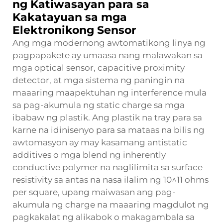
ng Katiwasayan para sa
Kakatayuan sa mga
Elektronikong Sensor
Ang mga modernong awtomatikong linya ng
pagpapakete ay umaasa nang malawakan sa
mga optical sensor, capacitive proximity
detector, at mga sistema ng paningin na
maaaring maapektuhan ng interference mula
sa pag-akumula ng static charge sa mga
ibabaw ng plastik. Ang plastik na tray para sa
karne na idinisenyo para sa mataas na bilis ng
awtomasyon ay may kasamang antistatic
additives o mga blend ng inherently
conductive polymer na naglilimita sa surface
resistivity sa antas na nasa ilalim ng 10^11 ohms
per square, upang maiwasan ang pag-
akumula ng charge na maaaring magdulot ng
pagkakalat ng alikabok o makagambala sa