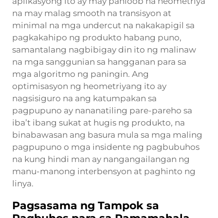
aplikasyong ito ay may panloob na heometriya
na may malag smooth na transisyon at
minimal na mga undercut na nakakapigil sa
pagkakahipo ng produkto habang puno,
samantalang nagbibigay din ito ng malinaw
na mga sanggunian sa hangganan para sa
mga algoritmo ng paningin. Ang
optimisasyon ng heometriyang ito ay
nagsisiguro na ang katumpakan sa
pagpupuno ay nananatiling pare-pareho sa
iba’t ibang sukat at hugis ng produkto, na
binabawasan ang basura mula sa mga maling
pagpupuno o mga insidente ng pagbubuhos
na kung hindi man ay nangangailangan ng
manu-manong interbensyon at paghinto ng
linya.
Pagsasama ng Tampok sa