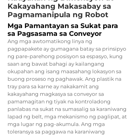
Kakayahang Makasabay sa
Pagmamanipula ng Robot
Mga Pamantayan sa Sukat para
sa Pagsasama sa Conveyor
Ang mga awtomatikong linya ng
pagpapakete ay gumagana batay sa prinsipyo
ng pare-parehong posisyon sa espasyo, kung
saan ang bawat bahagi ay kailangang
okupahan ang isang maasahang lokasyon sa
buong proseso ng paghawak. Ang plastik na
tray para sa karne ay nakakamit ang
kakayahang magkasya sa conveyor sa
pamamagitan ng tiyak na kontroladong
panlabas na sukat na sumasalig sa karaniwang
lapad ng belt, mga mekanismo ng paglipat, at
mga lugar ng pag-akumula. Ang mga
toleransya sa paggawa na karaniwang