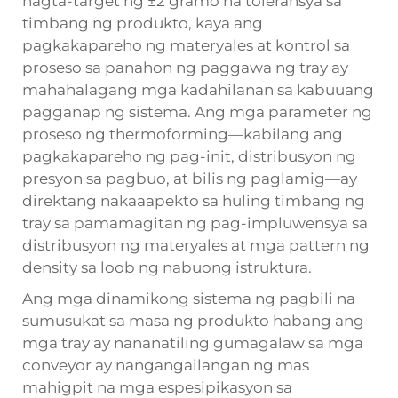
nagta-target ng ±2 gramo na toleransya sa
timbang ng produkto, kaya ang
pagkakapareho ng materyales at kontrol sa
proseso sa panahon ng paggawa ng tray ay
mahahalagang mga kadahilanan sa kabuuang
pagganap ng sistema. Ang mga parameter ng
proseso ng thermoforming—kabilang ang
pagkakapareho ng pag-init, distribusyon ng
presyon sa pagbuo, at bilis ng paglamig—ay
direktang nakaaapekto sa huling timbang ng
tray sa pamamagitan ng pag-impluwensya sa
distribusyon ng materyales at mga pattern ng
density sa loob ng nabuong istruktura.
Ang mga dinamikong sistema ng pagbili na
sumusukat sa masa ng produkto habang ang
mga tray ay nananatiling gumagalaw sa mga
conveyor ay nangangailangan ng mas
mahigpit na mga espesipikasyon sa