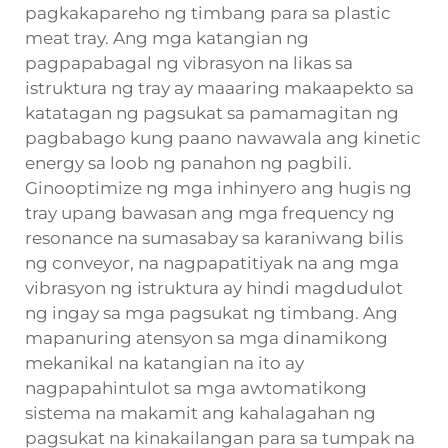
pagkakapareho ng timbang para sa plastic
meat tray. Ang mga katangian ng
pagpapabagal ng vibrasyon na likas sa
istruktura ng tray ay maaaring makaapekto sa
katatagan ng pagsukat sa pamamagitan ng
pagbabago kung paano nawawala ang kinetic
energy sa loob ng panahon ng pagbili.
Ginooptimize ng mga inhinyero ang hugis ng
tray upang bawasan ang mga frequency ng
resonance na sumasabay sa karaniwang bilis
ng conveyor, na nagpapatitiyak na ang mga
vibrasyon ng istruktura ay hindi magdudulot
ng ingay sa mga pagsukat ng timbang. Ang
mapanuring atensyon sa mga dinamikong
mekanikal na katangian na ito ay
nagpapahintulot sa mga awtomatikong
sistema na makamit ang kahalagahan ng
pagsukat na kinakailangan para sa tumpak na