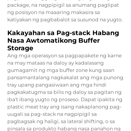
package, na nagpipigil sa anumang paglipat
ng posisyon na maaaring makasira sa
katiyakan ng pagbabalot sa susunod na yugto.
Kakayahan sa Pag-stack Habang
Nasa Awtomatikong Buffer
Storage
Ang mga operasyon sa pagpapakete ng karne
na may mataas na daloy ay kadalasang
gumagamit ng mga buffer zone kung saan
pansamantalang nagkakalat ang mga punong
tray upang pangasiwaan ang mga hindi
pagkakatugma sa bilis ng daloy sa pagitan ng
iba't ibang yugto ng proseso. Dapat ipakita ng
plastic meat tray ang isang nakaplanong pag-
uugali sa pag-stack na nagpipigil sa
pagbagsak ng haligi, sa lateral shifting, o sa
pinsala sa produkto habang nasa panahon ng