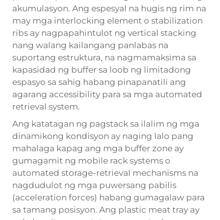
akumulasyon. Ang espesyal na hugis ng rim na
may mga interlocking element o stabilization
ribs ay nagpapahintulot ng vertical stacking
nang walang kailangang panlabas na
suportang estruktura, na nagmamaksima sa
kapasidad ng buffer sa loob ng limitadong
espasyo sa sahig habang pinapanatili ang
agarang accessibility para sa mga automated
retrieval system.
Ang katatagan ng pagstack sa ilalim ng mga
dinamikong kondisyon ay naging lalo pang
mahalaga kapag ang mga buffer zone ay
gumagamit ng mobile rack systems o
automated storage-retrieval mechanisms na
nagdudulot ng mga puwersang pabilis
(acceleration forces) habang gumagalaw para
sa tamang posisyon. Ang plastic meat tray ay