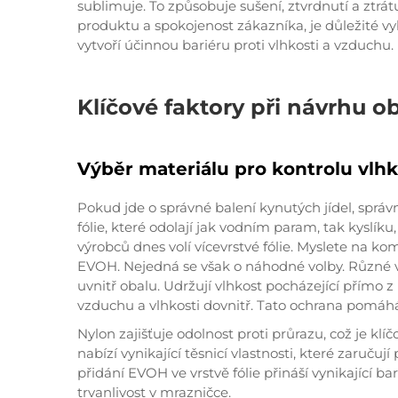
sublimuje. To způsobuje sušení, ztvrdnutí a ztrátu
produktu a spokojenost zákazníka, je důležité vy
vytvoří účinnou bariéru proti vlhkosti a vzduchu.
Klíčové faktory při návrhu ob
Výběr materiálu pro kontrolu vlhko
Pokud jde o správné balení kynutých jídel, sprá
fólie, které odolají jak vodním param, tak kyslík
výrobců dnes volí vícevrstvé fólie. Myslete na k
EVOH. Nejedná se však o náhodné volby. Různé vr
uvnitř obalu. Udržují vlhkost pocházející přímo z
vzduchu a vlhkosti dovnitř. Tato ochrana pomáh
Nylon zajišťuje odolnost proti průrazu, což je kl
nabízí vynikající těsnicí vlastnosti, které zaruč
přidání EVOH ve vrstvě fólie přináší vynikající ba
trvanlivost v mrazničce.