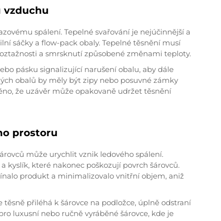
ku vzduchu
azovému spálení. Tepelné svařování je nejúčinnější a
lní sáčky a flow-pack obaly. Tepelné těsnění musí
i roztažnosti a smrsknutí způsobené změnami teploty.
ebo pásku signalizující narušení obalu, aby dále
lných obalů by měly být zipy nebo posuvné zámky
štěno, že uzávěr může opakovaně udržet těsnění
ho prostoru
 šárovců může urychlit vznik ledového spálení.
 a kyslík, které nakonec poškozují povrch šárovců.
ínalo produkt a minimalizovalo vnitřní objem, aniž
e těsně přiléhá k šárovce na podložce, úplně odstraní
 pro luxusní nebo ručně vyráběné šárovce, kde je