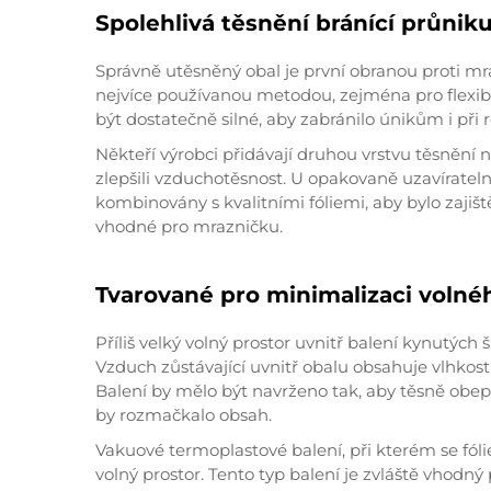
Spolehlivá těsnění bránící průni
Správně utěsněný obal je první obranou proti mr
nejvíce používanou metodou, zejména pro flexibi
být dostatečně silné, aby zabránilo únikům i př
Někteří výrobci přidávají druhou vrstvu těsnění n
zlepšili vzduchotěsnost. U opakovaně uzavírate
kombinovány s kvalitními fóliemi, aby bylo zaji
vhodné pro mrazničku.
Tvarované pro minimalizaci volné
Příliš velký volný prostor uvnitř balení kynutých
Vzduch zůstávající uvnitř obalu obsahuje vlhkost
Balení by mělo být navrženo tak, aby těsně obep
by rozmačkalo obsah.
Vakuové termoplastové balení, při kterém se fóli
volný prostor. Tento typ balení je zvláště vhodný