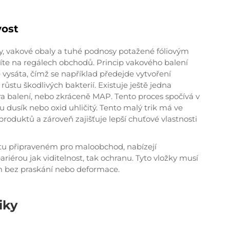
vost
čky, vakové obaly a tuhé podnosy potažené fóliovým
díte na regálech obchodů. Princip vakového balení
e vysáta, čímž se například předejde vytvoření
tu škodlivých bakterií. Existuje ještě jedna
a balení, nebo zkráceně MAP. Tento proces spočívá v
ou dusík nebo oxid uhličitý. Tento malý trik má ve
produktů a zároveň zajišťuje lepší chuťové vlastnosti
átu připraveném pro maloobchod, nabízejí
riérou jak viditelnost, tak ochranu. Tyto vložky musí
m bez praskání nebo deformace.
iky