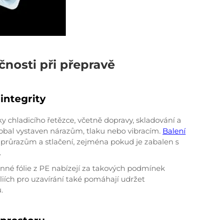
čnosti při přepravě
integrity
y chladicího řetězce, včetně dopravy, skladování a
obal vystaven nárazům, tlaku nebo vibracím.
Balení
 průrazům a stlačení, zejména pokud je zabalen s
.
nné fólie z PE nabízejí za takových podmínek
liích pro uzavírání také pomáhají udržet
.