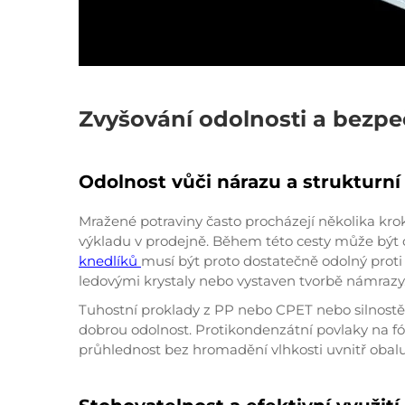
Zvyšování odolnosti a bezpe
Odolnost vůči nárazu a strukturní 
Mražené potraviny často procházejí několika krok
výkladu v prodejně. Během této cesty může být 
knedlíků
musí být proto dostatečně odolný proti
ledovými krystaly nebo vystaven tvorbě námrazy
Tuhostní proklady z PP nebo CPET nebo silnostě
dobrou odolnost. Protikondenzátní povlaky na fó
průhlednost bez hromadění vlhkosti uvnitř obalu