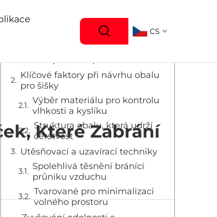
Obsah
plikace
CS
Ochrana zmrazených kynutých
kuliček pomocí správného balení
Klíčové faktory při návrhu obalu
pro šišky
Výběr materiálu pro kontrolu
vlhkosti a kyslíku
Struktura obalu, která udrží
ek, Které Zabrání
čerstvost
Utěsňovací a uzavírací techniky
Spolehlivá těsnění bránící
průniku vzduchu
Tvarované pro minimalizaci
volného prostoru