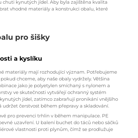
 chuti kynutých jídel. Aby byla zajištěna kvalita
brat vhodné materiály a konstrukci obalu, které
alu pro šišky
sti a kyslíku
vné materiály mají rozhodující význam. Potřebujeme
u, pokud chceme, aby naše obaly vydržely. Většina
ombinace jako je polyetylen smíchaný s nylonem a
stvy ve skutečnosti vytvářejí ochranný systém
 kynutých jídel, zatímco zabraňují pronikání vnějšího
á udržet čerstvost během přepravy a skladování.
íčové pro prevenci trhlin v během manipulace. PE
ují pevné uzavření. U balení buchet do táců nebo sáčků
riérové vlastnosti proti plynům, čímž se prodlužuje