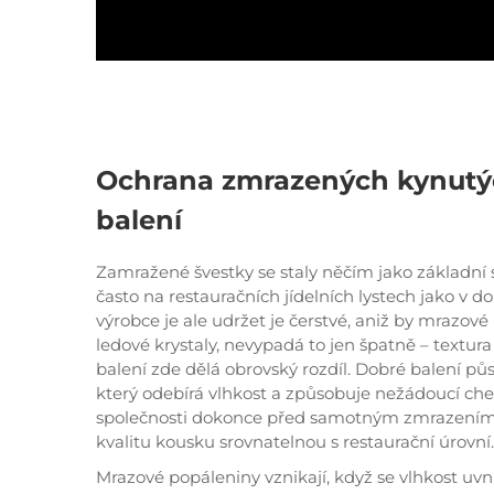
Ochrana zmrazených kynutý
balení
Zamražené švestky se staly něčím jako základní s
často na restauračních jídelních lystech jako v 
výrobce je ale udržet je čerstvé, aniž by mrazové
ledové krystaly, nevypadá to jen špatně – textur
balení zde dělá obrovský rozdíl. Dobré balení p
který odebírá vlhkost a způsobuje nežádoucí ch
společnosti dokonce před samotným zmrazením š
kvalitu kousku srovnatelnou s restaurační úrovní.
Mrazové popáleniny vznikají, když se vlhkost uvni