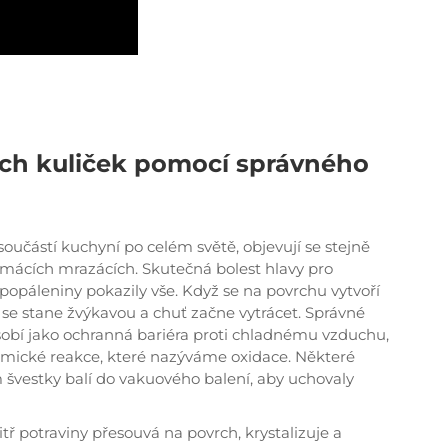
ch kuliček pomocí správného
oučástí kuchyní po celém světě, objevují se stejně
domácích mrazácích. Skutečná bolest hlavy pro
 popáleniny pokazily vše. Když se na povrchu vytvoří
a se stane žvýkavou a chuť začne vytrácet. Správné
ůsobí jako ochranná bariéra proti chladnému vzduchu,
emické reakce, které nazýváme oxidace. Některé
vestky balí do vakuového balení, aby uchovaly
tř potraviny přesouvá na povrch, krystalizuje a