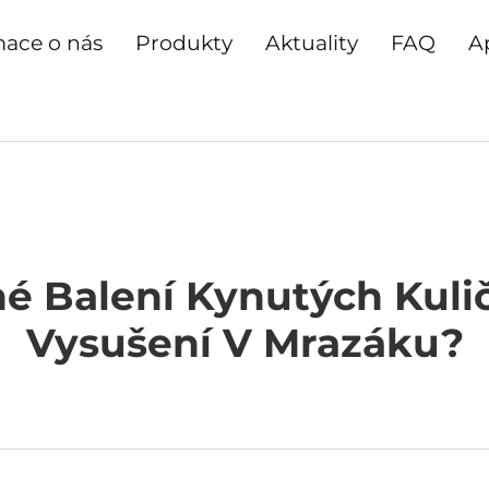
mace o nás
Produkty
Aktuality
FAQ
A
é Balení Kynutých Kulič
Vysušení V Mrazáku?