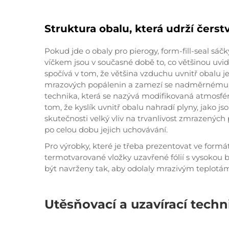
Struktura obalu, která udrží čerst
Pokud jde o obaly pro pierogy, form-fill-seal sá
víčkem jsou v současné době to, co většinou uvi
spočívá v tom, že většina vzduchu uvnitř obalu j
mrazových popálenin a zamezí se nadměrnému růs
technika, která se nazývá modifikovaná atmosfér
tom, že kyslík uvnitř obalu nahradí plyny, jako js
skutečnosti velký vliv na trvanlivost zmrazených 
po celou dobu jejich uchovávání.
Pro výrobky, které je třeba prezentovat ve form
termotvarované vložky uzavřené fólií s vysokou ba
být navrženy tak, aby odolaly mrazivým teplotá
Utěsňovací a uzavírací techn