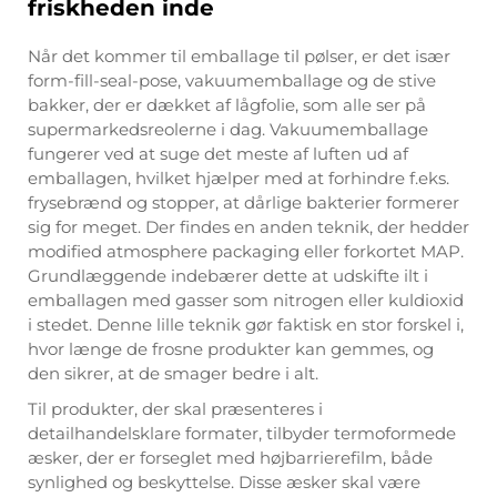
friskheden inde
Når det kommer til emballage til pølser, er det især
form-fill-seal-pose, vakuumemballage og de stive
bakker, der er dækket af lågfolie, som alle ser på
supermarkedsreolerne i dag. Vakuumemballage
fungerer ved at suge det meste af luften ud af
emballagen, hvilket hjælper med at forhindre f.eks.
frysebrænd og stopper, at dårlige bakterier formerer
sig for meget. Der findes en anden teknik, der hedder
modified atmosphere packaging eller forkortet MAP.
Grundlæggende indebærer dette at udskifte ilt i
emballagen med gasser som nitrogen eller kuldioxid
i stedet. Denne lille teknik gør faktisk en stor forskel i,
hvor længe de frosne produkter kan gemmes, og
den sikrer, at de smager bedre i alt.
Til produkter, der skal præsenteres i
detailhandelsklare formater, tilbyder termoformede
æsker, der er forseglet med højbarrierefilm, både
synlighed og beskyttelse. Disse æsker skal være