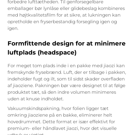
forbedre lufttætheden. Til genforsegelbare
emballager bør lynlåse eller glidebeslag kombineres
med højtkvalitetsfilm for at sikre, at lukningen kan
opretholde en fryserbestandig forsegling igen og
igen.
Formfittende design for at minimere
luftplads (headspace)
For meget tom plads inde i en pakke med jiaozi kan
fremskynde frysebrænd. Luft, der er tilbage i pakken,
indeholder fugt og ilt, som til sidst skader overfladen
af jiaoziene. Pakningen bør være designet til at følge
produktet tæt, så den indre volumen minimeres
uden at knuse indholdet.
Vakuumskindspakning, hvor folien ligger tæt
omkring jiaoziene på en bakke, eliminerer helt
hovedrummet. Dette format er især effektivt for
premium- eller håndlavet jiaozi, hvor det visuelle
udtryk er vigtigt.